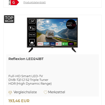
Produktdatenblatt
Reflexion LED24iBT
Full-HD Smart LED-TV
DVB-T2/-C/-S2 Triple Tuner
HDR (High Dynamic Range)
webOS mit Zugriff auf Apps und Streaming-Dienste
LG ThinQ: Smartphone via App mit TV Gerät koppelbar
Vergleichsliste
Merkzettel
USB-Recording (PVR)
USB-Medienwiedergabe
193,46 EUR
12V Betrieb