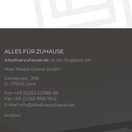
ALLES FÜR ZUHAUSE
Allesfuerzuhause.de
ist ein Angebot der
Maxi-Media Online GmbH
Siemensstr. 39B
D - 07546 Gera
Fon +49 (0)365 527881-88
Fax +49 (0)365 9188 1902
E-Mail
info@allesfuerzuhause.de
Anfahrt