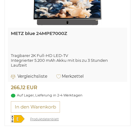
METZ blue 24MPE7000Z
Tragbarer 2K Full-HD LED-TV
Integrierter 5.200 mAh Akku mit bis zu 3 Stunden
Laufzeit
Nach vorn gerichtete Lautsprecherleiste für
ansprechenden Sound
Vergleichsliste
Merkzettel
Chromecast built-in
Google Assistant Sprachsteuerung
266,12 EUR
USB-Timeshift
Auf Lager, Lieferung in 2-4 Werktagen
In den Warenkorb
Produktdatenblatt