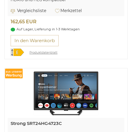
Smart TV Titan OS Plattform
Matter Smart Home-kompatibel
Vergleichsliste
Merkzettel
Alexa & Google Assistant kompatibel
Dolby Audio
162,65 EUR
Vocal Boost
Auf Lager, Lieferung in 1-3 Werktagen
In den Warenkorb
Produktdatenblatt
Strong SRT24HG4723C