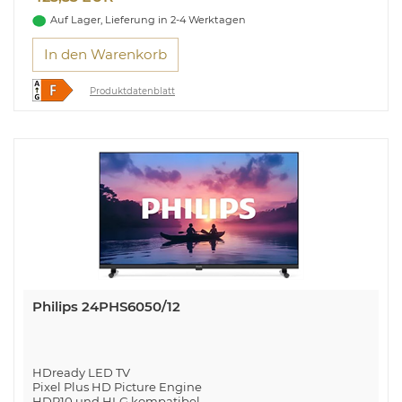
Innovativ. Beeindruckend. Unglaublich.
Auf Lager, Lieferung in 2-4 Werktagen
In den Warenkorb
Produktdatenblatt
Philips 24PHS6050/12
HDready LED TV
Pixel Plus HD Picture Engine
HDR10 und HLG kompatibel