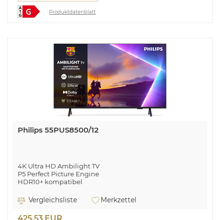
Produktdatenblatt
Philips 55PUS8500/12
4K Ultra HD Ambilight TV
P5 Perfect Picture Engine
HDR10+ kompatibel
Smart TV Titan OS Plattform
Matter Smart Home-kompatibel
Vergleichsliste
Merkzettel
Dolby Atmos & DTS:X
IntelliSound Engine & Vocal Boost
425,53 EUR