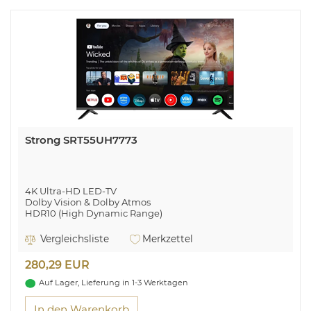
Strong SRT55UH7773
4K Ultra-HD LED-TV
Dolby Vision & Dolby Atmos
HDR10 (High Dynamic Range)
MEMC (Motion Estimation und Motion Compensation)
Google TV mit Zugriff auf Google Play Store Inhalte
Vergleichsliste
Merkzettel
Google Assistant Sprachsteuerung
Bildschirmspiegelung von Smartphone/Tablet
280,29 EUR
USB-Multimediaplayback
Auf Lager, Lieferung in 1-3 Werktagen
In den Warenkorb