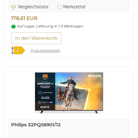
webOS mit Zugriff auf Apps und Streaming-Dienste
LG ThinQ: Smartphone via App mit TV Gerät koppelbar
Vergleichsliste
Merkzettel
USB-Recording (PVR)
USB-Medienwiedergabe
178,61 EUR
12V Betrieb
Auf Lager, Lieferung in 1-3 Werktagen
In den Warenkorb
Produktdatenblatt
Philips 32PQS6901/12