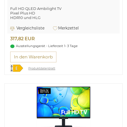
Full HD QLED Ambilight TV
Pixel Plus HD
HDR10 und HLG
Brillanz dank Quantum Dot
Titan OS-Plattform
Vergleichsliste
Merkzettel
Dolby Audio
Matter Smart Home-kompatibel
317,82 EUR
Kompaktes und umweltfreundliches Design
Ausstellungsgerät - Lieferzeit 1- 3 Tage
In den Warenkorb
Produktdatenblatt