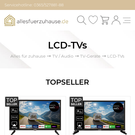
Servicehotline: 0365/527881-88
LCD-TVs
Alles für zuhause
TV / Audio
TV-Geräte
LCD-TVs
TOPSELLER