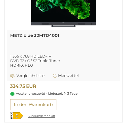
METZ blue 32MTD4001
1.366 x 768 HD LED-TV
DVB-T2 /-C /-S2 Triple Tuner
HDR10, HLG
Chromecast built-in
Google Assistant Sprachsteuerung
Vergleichsliste
Merkzettel
dts Studio Sound kompatibel
Elektronische Programmzeitschrift (EPG)
334,75 EUR
Ausstellungsgerät - Lieferzeit 1- 3 Tage
In den Warenkorb
Produktdatenblatt