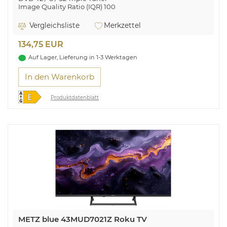
Image Quality Ratio (IQR) 100
8 Bit Panel für strahlende Farben und breites
Farbspektrum
Vergleichsliste
Merkzettel
USB-Multimediaplayer
Elektronischer Programmführer (EPG)
134,75 EUR
Favoritenlisten
Kindersicherung
Auf Lager, Lieferung in 1-3 Werktagen
In den Warenkorb
Produktdatenblatt
METZ blue 43MUD7021Z Roku TV