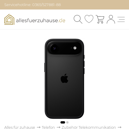
Servicehotline: 0365/527881-88
Alles für zuhause
Telefon
Zubehör Telekommunikation