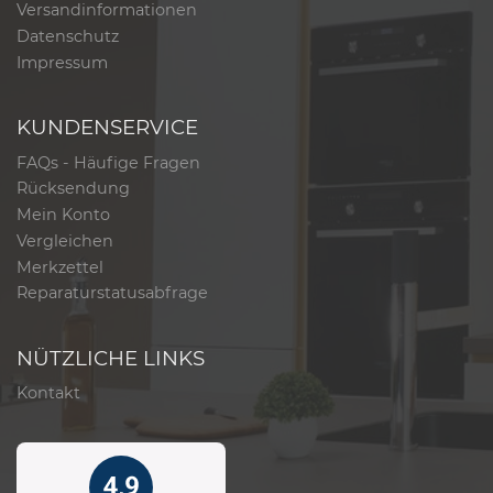
Versandinformationen
Datenschutz
Impressum
KUNDENSERVICE
FAQs - Häufige Fragen
Rücksendung
Mein Konto
Vergleichen
Merkzettel
Reparaturstatusabfrage
NÜTZLICHE LINKS
Kontakt