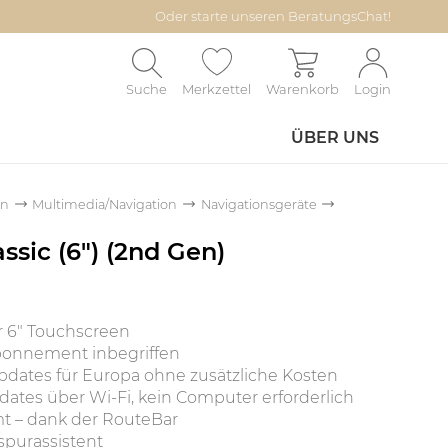
Oder starte unseren BeratungsChat!
Suche
Merkzettel
Warenkorb
Login
ÜBER UNS
on
Multimedia/Navigation
Navigationsgeräte
sic (6") (2nd Gen)
r 6" Touchscreen
bonnement inbegriffen
ates für Europa ohne zusätzliche Kosten
pdates über Wi-Fi, kein Computer erforderlich
t – dank der RouteBar
purassistent