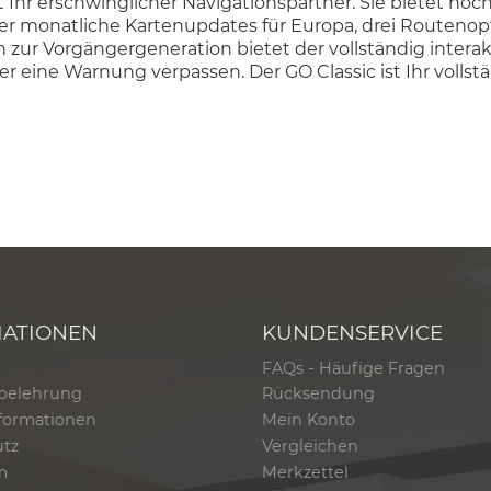
t Ihr erschwinglicher Navigationspartner. Sie bietet h
über monatliche Kartenupdates für Europa, drei Routen
h zur Vorgängergeneration bietet der vollständig inter
der eine Warnung verpassen. Der GO Classic ist Ihr vol
MATIONEN
KUNDENSERVICE
FAQs - Häufige Fragen
belehrung
Rücksendung
formationen
Mein Konto
utz
Vergleichen
m
Merkzettel