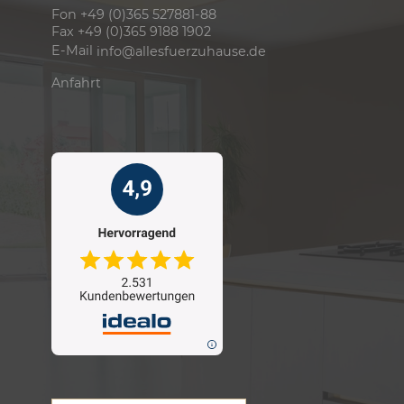
Fon +49 (0)365 527881-88
Fax +49 (0)365 9188 1902
E-Mail
info@allesfuerzuhause.de
Anfahrt