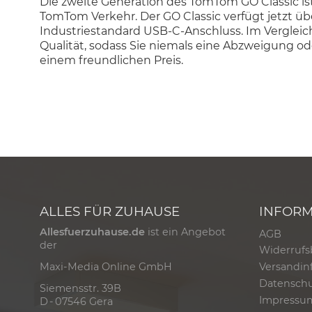
Die zweite Generation des TomTom GO Classic is
TomTom Verkehr. Der GO Classic verfügt jetzt 
Industriestandard USB-C-Anschluss. Im Vergleic
Qualität, sodass Sie niemals eine Abzweigung o
einem freundlichen Preis.
ALLES FÜR ZUHAUSE
INFOR
Allesfuerzuhause.de
ist ein Angebot
AGB
der
Widerrufs
Versandin
Maxi-Media Online GmbH
Datensch
Siemensstr. 39B
Impressu
D - 07546 Gera