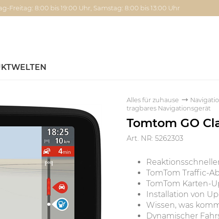
g-Freitag: 8:00 bis 19:00 Uhr, Samstag: 8:00 bis 13:00 Uhr
KTWELTEN
Alles für zuhause
Navigati
tragbares Navigationsgerät
Tomtom GO Clas
Art. NR: 5262303
Reaktionsschnelle
TomTom Traffic-A
TomTom Karten-Upd
Installation von U
Wissen, was komm
Dynamischer Fahrs