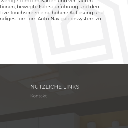
ochwertige TomTom-Karten und vertrauten
optionen, bewegte Fahrspurführung und den
aktive Touchscreen eine höhere Auflösung und
lständiges TomTom Auto-Navigationssystem zu
NÜTZLICHE LINKS
Kontakt