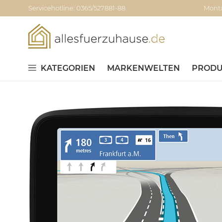
Servicehotline: 0365/527881-88
Monta
KATEGORIEN
MARKENWELTEN
PRODU