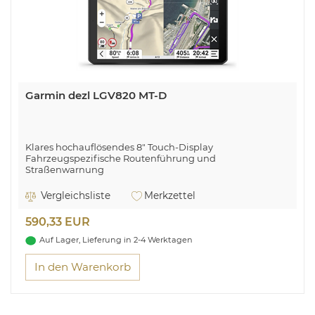
Garmin dezl LGV820 MT-D
Klares hochauflösendes 8" Touch-Display
Fahrzeugspezifische Routenführung und
Straßenwarnung
Professionelle Ankunftsplanung mit hochauflösenden
Luftansichten
Vergleichsliste
Merkzettel
Bewertungen von anderen fahrenden aus der dezl-
Community
590,33 EUR
Alarme zu Windgeschwindigkeiten bei gefährlichen
Bedingungen
Auf Lager, Lieferung in 2-4 Werktagen
Anzeige von Routen, die bei anderen Fernfahrenden
beliebt sind
In den Warenkorb