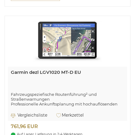
Garmin dezl LGV1020 MT-D EU
Fahrzeugspeziefische Routenführung² und
Straßenwarnungen
Professionelle Ankunftsplanung mit hochauflösenden
Luftansichten
Bewertungen von anderen Fahrenden aus der dézl-
Vergleichsliste
Merkzettel
Community
Alarme zu Windgeschwindigkeiten bei gefährlichen
761,96 EUR
Bedingungen
Anzeige von Routen, die bei anderen Fahrenden beliebt
Auf Lager, Lieferung in 2-4 Werktagen