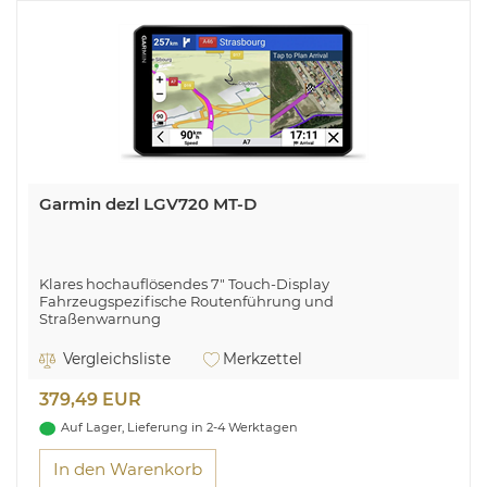
Garmin dezl LGV720 MT-D
Klares hochauflösendes 7" Touch-Display
Fahrzeugspezifische Routenführung und
Straßenwarnung
Professionelle Ankunftsplanung mit hochauflösenden
Luftansichten
Vergleichsliste
Merkzettel
Bewertungen von anderen fahrenden aus der dezl-
Community
379,49 EUR
Alarme zu Windgeschwindigkeiten bei gefährlichen
Bedingungen
Auf Lager, Lieferung in 2-4 Werktagen
Anzeige von Routen, die bei anderen Fernfahrenden
beliebt sind
In den Warenkorb