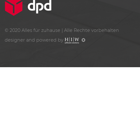
© 2020
Alles für zuhause
| Alle Rechte vorbehalten
designer and powered by