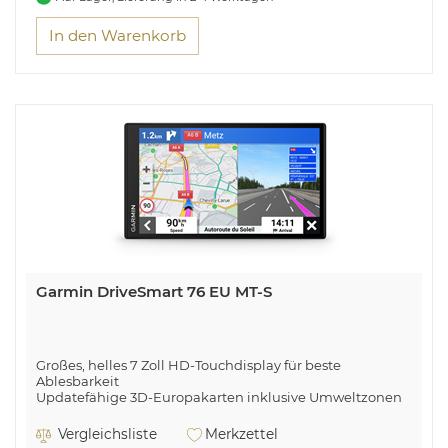
sind
In den Warenkorb
Garmin DriveSmart 76 EU MT-S
Großes, helles 7 Zoll HD-Touchdisplay für beste
Ablesbarkeit
Updatefähige 3D-Europakarten inklusive Umweltzonen
Garmin Echtzeitdienste für Verkehrsinfos, Wetter und
mehr
Vergleichsliste
Merkzettel
Bluetooth Freisprechfunktion und Garmin