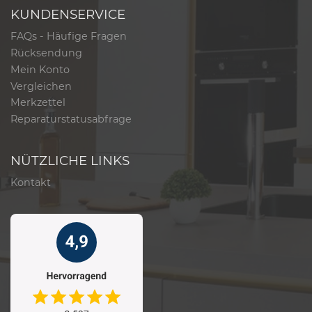
KUNDENSERVICE
FAQs - Häufige Fragen
Rücksendung
Mein Konto
Vergleichen
Merkzettel
Reparaturstatusabfrage
NÜTZLICHE LINKS
Kontakt