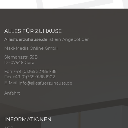
ALLES FÜR ZUHAUSE
Allesfuerzuhause.de
ist ein Angebot der
Maxi-Media Online GmbH
Siemensstr. 39B
D - 07546 Gera
Fon +49 (0)365 527881-88
Fax +49 (0)365 9188 1902
E-Mail
info@allesfuerzuhause.de
Anfahrt
INFORMATIONEN