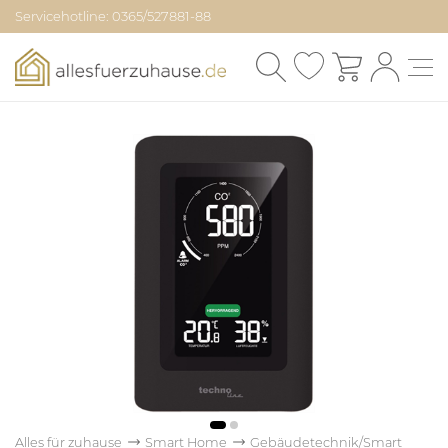
Servicehotline: 0365/527881-88
Alles für zuhause
Smart Home
Gebäudetechnik/Smart