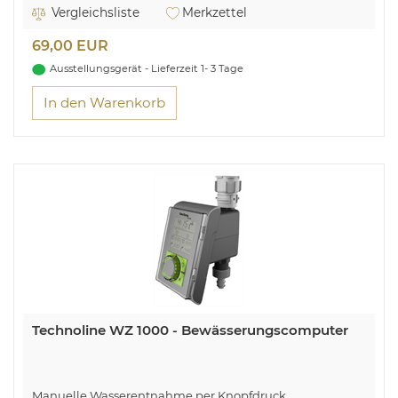
Überzeugt durch seine beeindruckende Flexibilität
Vergleichsliste
Merkzettel
69,00 EUR
Ausstellungsgerät - Lieferzeit 1- 3 Tage
In den Warenkorb
Technoline WZ 1000 - Bewässerungscomputer
Manuelle Wasserentnahme per Knopfdruck