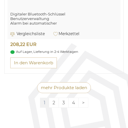
Digitaler Bluetooth-Schlüssel
Benutzerverwaltung
Alarm bei automatischer
Verriegelung und Tür offen gelassen
Datenschutzmodus
Vergleichsliste
Merkzettel
Temporäre Zugangscodes
Mobiler Alarm in Echtzeit
208,22 EUR
Live-Ansicht des Schlossstatus und Fernentriegelung
Auf Lager, Lieferung in 2-4 Werktagen
In den Warenkorb
mehr Produkte laden
1
2
3
4
>