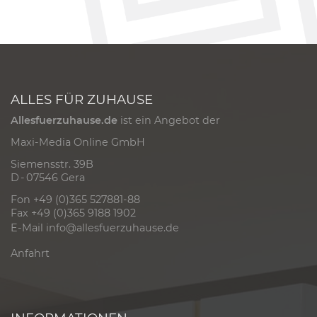
ALLES FÜR ZUHAUSE
Allesfuerzuhause.de
ist ein Angebot der
Maxi-Media Online GmbH
Siemensstr. 39B
D - 07546 Gera
Fon +49 (0)365 527881-88
Fax +49 (0)365 9188 1902
E-Mail
info@allesfuerzuhause.de
Anfahrt