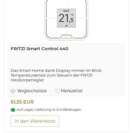
FRITZ! Smart Control 440
Das Smart Home dank Display immer im Blick
Temperatursensor zum Steuern der FRITZ!-
Heizkörperregler
Schaltet intelligente Steckdosen
Schaltet und steuert einzelne Geräte und Gerätegruppen
Vergleichsliste
Merkzettel
Flexibel einsetzbar mit magnetischer Wandhalterung
Anwenden von in der FRITZ!Box definierten Vorlagen
61,55 EUR
Automatische Updates für neue Funktionen
Perfekt abgestimmt und einfach eingerichtet mit
Auf Lager, Lieferung in 2-4 Werktagen
FRITZ!Box
In den Warenkorb
Vier konfigurierbare Taster für die komfortable
Bedienung des FRITZ! Smart Home