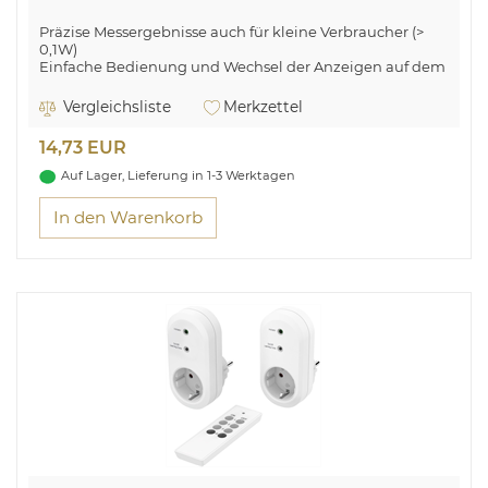
Präzise Messergebnisse auch für kleine Verbraucher (>
0,1W)
Einfache Bedienung und Wechsel der Anzeigen auf dem
LCD-Display
Zuverlässige Angaben durch hohe Messgenauigkeit (+/-
Vergleichsliste
Merkzettel
1,5%)
Alle Daten werden gespeichert
14,73 EUR
Auf Lager, Lieferung in 1-3 Werktagen
In den Warenkorb