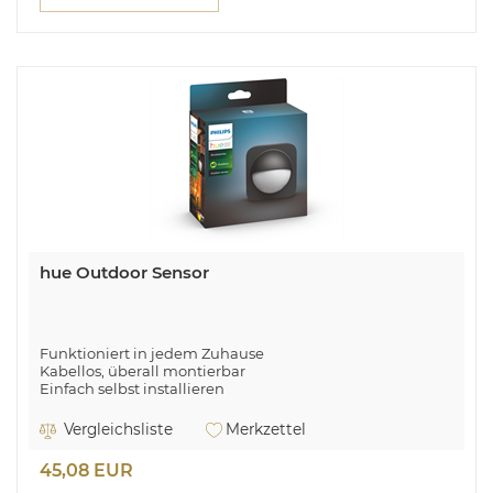
hue Outdoor Sensor
Funktioniert in jedem Zuhause
Kabellos, überall montierbar
Einfach selbst installieren
Philips Outdoor Sensor. Übertragungstechnik: Kabellos.
Vergleichsliste
Merkzettel
Befestigungstyp: Wand, Platzierung: Outdoor,
Produktfarbe: Schwarz. Akku-/Batterietyp: AA. Gewicht:
45,08 EUR
186 g. Verpackungsbreite: 72 mm, Verpackungstiefe: 146