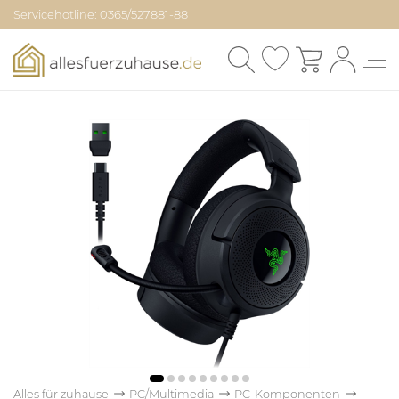
Servicehotline: 0365/527881-88
Alles für zuhause
PC/Multimedia
PC-Komponenten