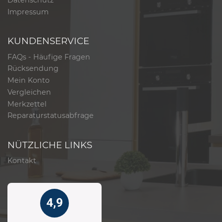
Impressum
KUNDENSERVICE
FAQs - Häufige Fragen
Rücksendung
Mein Konto
Vergleichen
Merkzettel
Reparaturstatusabfrage
NÜTZLICHE LINKS
Kontakt