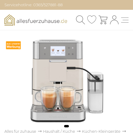
Servicehotline: 0365/527881-88
Alles für zuhause
Haushalt / Küche
Küchen-Kleingeräte