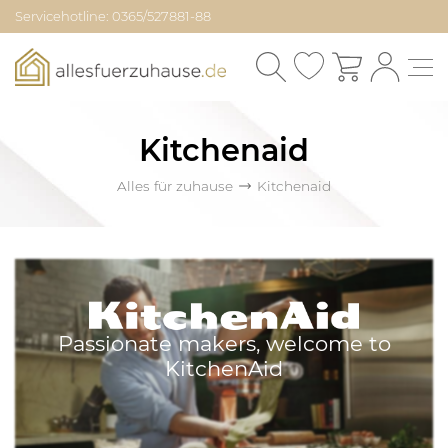
Servicehotline: 0365/527881-88
Kitchenaid
Alles für zuhause
Kitchenaid
Passionate makers, welcome to
KitchenAid