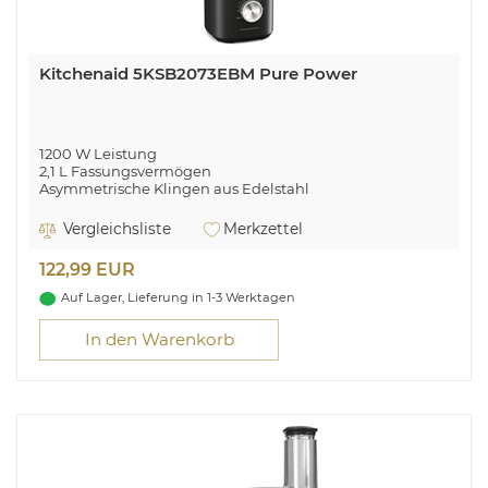
Kitchenaid 5KSB2073EBM Pure Power
1200 W Leistung
2,1 L Fassungsvermögen
Asymmetrische Klingen aus Edelstahl
Belüfteter Mehrzweck-Deckel
Präziser Geschwindigkeitsregler + Impuls-Funktion
Vergleichsliste
Merkzettel
122,99 EUR
Auf Lager, Lieferung in 1-3 Werktagen
In den Warenkorb