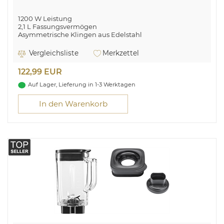
1200 W Leistung
2,1 L Fassungsvermögen
Asymmetrische Klingen aus Edelstahl
Belüfteter Mehrzweck-Deckel
Präziser Geschwindigkeitsregler + Impuls-Funktion
Vergleichsliste
Merkzettel
122,99 EUR
Auf Lager, Lieferung in 1-3 Werktagen
In den Warenkorb