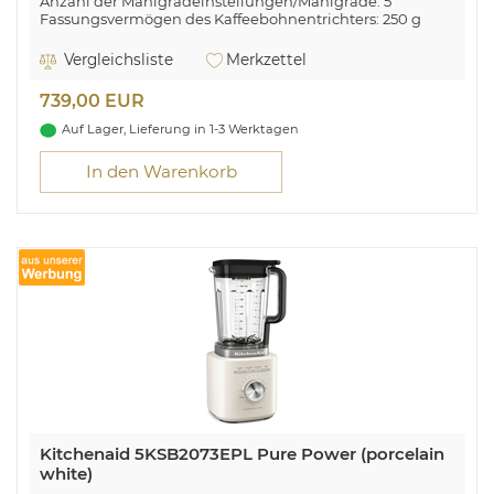
Anzahl der Mahlgradeinstellungen/Mahlgrade: 5
Fassungsvermögen des Kaffeebohnentrichters: 250 g
Pumpendruck (bar): 15–18
Heiztechnologie: Thermocoil* (einfach)
Vergleichsliste
Merkzettel
Aufheizdauer: < 50 Sekunden
Kapazität des herausnehmbaren Wassertanks: 1,8 l
739,00 EUR
Anzahl der Kaffeeausläufe: 2
Auf Lager, Lieferung in 1-3 Werktagen
In den Warenkorb
Kitchenaid 5KSB2073EPL Pure Power (porcelain
white)