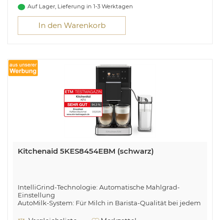
Auf Lager, Lieferung in 1-3 Werktagen
In den Warenkorb
Kitchenaid 5KES8454EBM (schwarz)
IntelliGrind-Technologie: Automatische Mahlgrad-
Einstellung
AutoMilk-System: Für Milch in Barista-Qualität bei jedem
Getränk
Automatisches Zwei-Tassen-Milchsystem