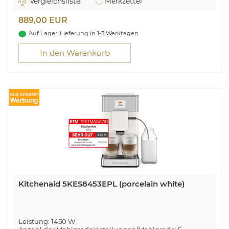
Vergleichsliste
Merkzettel
790-ml-Milchbehälter
Kompakte Abmessungen
889,00 EUR
Benutzerfreundliches 8,9-cm-Farbdisplay
QuietGrind-Technologie
Auf Lager, Lieferung in 1-3 Werktagen
In den Warenkorb
Kitchenaid 5KES8453EPL (porcelain white)
Leistung: 1450 W