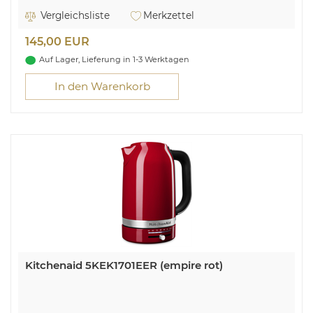
Schüssel: Kunststoff, BPA-frei
Schneid-/Reibscheibe aus Edelstahl
Vergleichsliste
Merkzettel
Teigmesser
S-Vielzweckmesser
145,00 EUR
Schneebesen
Kühlbehälterdeckel
Auf Lager, Lieferung in 1-3 Werktagen
In den Warenkorb
Kitchenaid 5KEK1701EER (empire rot)