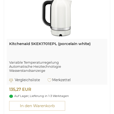
Kitchenaid 5KEK1701EPL (porcelain white)
Variable Temperaturregelung
Automatische Heiztechnologie
Wasserstandsanzeige
Leuchtring zur Statusanzeige
Tonsignal nach dem Kochen
Vergleichsliste
Merkzettel
Deckel mit Drucktaste
135,27 EUR
Auf Lager, Lieferung in 1-3 Werktagen
In den Warenkorb