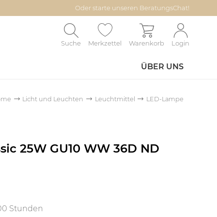
Oder starte unseren BeratungsChat!
Suche
Merkzettel
Warenkorb
Login
ÜBER UNS
ome
Licht und Leuchten
Leuchtmittel
LED-Lampe
assic 25W GU10 WW 36D ND
000 Stunden