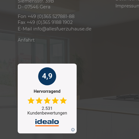
Siemensstr. 39B
Impressu
D - 07546 Gera
Fon +49 (0)365 527881-88
Fax +49 (0)365 9188 1902
E-Mail
info@allesfuerzuhause.de
Anfahrt