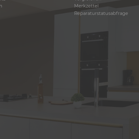
m
Merkzettel
Reparaturstatusabfrage