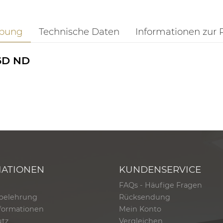
ibung
Technische Daten
Informationen zur 
6D ND
MATIONEN
KUNDENSERVICE
FAQs - Häufige Fragen
belehrung
Rücksendung
formationen
Mein Konto
utz
Vergleichen