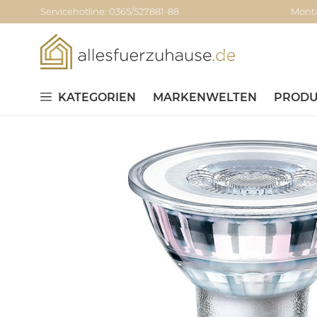
Servicehotline: 0365/527881-88
Monta
KATEGORIEN
MARKENWELTEN
PRODU