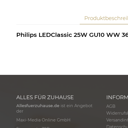
Produktbeschre
Philips LEDClassic 25W GU10 WW 3
ALLES FÜR ZUHAUSE
INFOR
Allesfuerzuhause.de
ist ein Angebot
AGB
der
Widerrufs
Versandin
Maxi-Media Online GmbH
Datensch