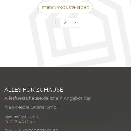
mehr Produkte laden
1
2
>
ALLES FÜR ZUHAUSE
Allesfuerzuhause.de
ist ein Angebot der
Maxi-Media Online GmbH
Siemensstr. 39B
D - 07546 Gera