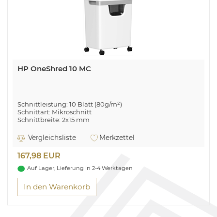
HP OneShred 10 MC
Schnittleistung: 10 Blatt (80g/m²)
Schnittart: Mikroschnitt
Schnittbreite: 2x15 mm
Eingabebreite: 220 mm
Sicherheitsstufe: P-5 (DIN 66399)
Vergleichsliste
Merkzettel
Herausziebarer Auffangbehälter: 20L
Überhitzungs- und Überlastungsanzeige
167,98 EUR
Geeignet für Büro- und Heftklammern & Kreditkarten
4 Rollen
Auf Lager, Lieferung in 2-4 Werktagen
In den Warenkorb