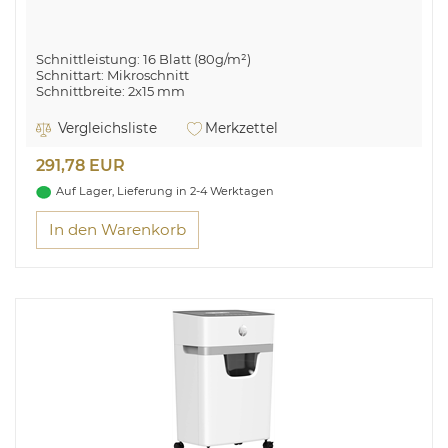
Schnittleistung: 16 Blatt (80g/m²)
Schnittart: Mikroschnitt
Schnittbreite: 2x15 mm
Eingabebreite: 220 mm
Sicherheitsstufe: P-5 (DIN 66399)
Vergleichsliste
Merkzettel
Herausziebarer Auffangbehälter: 30L
Überhitzungs- und Überlastungsanzeige
291,78 EUR
Geeignet für Büro- und Heftklammern & Kreditkarten
4 Rollen
Auf Lager, Lieferung in 2-4 Werktagen
In den Warenkorb