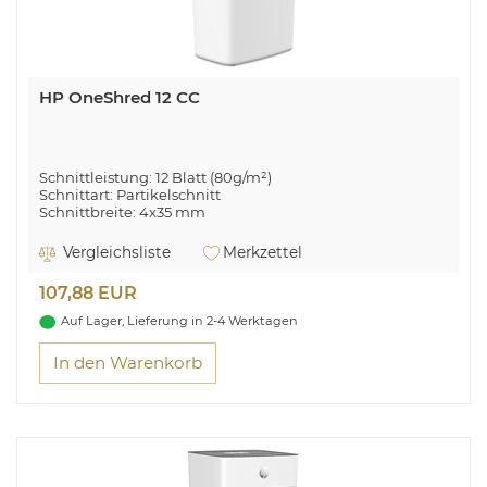
HP OneShred 12 CC
Schnittleistung: 12 Blatt (80g/m²)
Schnittart: Partikelschnitt
Schnittbreite: 4x35 mm
Eingabebreite: 220 mm
Sicherheitsstufe: P-4 (DIN 66399)
Vergleichsliste
Merkzettel
Auffangbehälter: 23L
Überhitzungs- und Überlastungsanzeige
107,88 EUR
Geeignet für Büro- und Heftklammern & Kreditkarten
Auf Lager, Lieferung in 2-4 Werktagen
In den Warenkorb