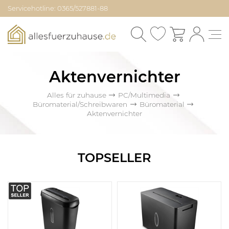
Servicehotline: 0365/527881-88
Aktenvernichter
Alles für zuhause
PC/Multimedia
Büromaterial/Schreibwaren
Büromaterial
Aktenvernichter
TOPSELLER