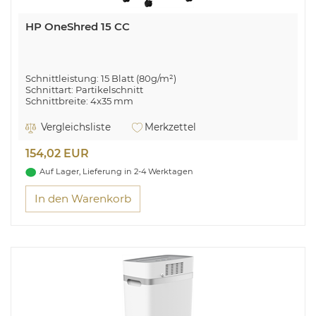
HP OneShred 15 CC
Schnittleistung: 15 Blatt (80g/m²)
Schnittart: Partikelschnitt
Schnittbreite: 4x35 mm
Eingabebreite: 220 mm
Sicherheitsstufe: P-4 (DIN 66399)
Vergleichsliste
Merkzettel
Herausziebarer Auffangbehälter: 20L
Überhitzungs- und Überlastungsanzeige
154,02 EUR
Geeignet für Büro- und Heftklammern & Kreditkarten
4 Rollen
Auf Lager, Lieferung in 2-4 Werktagen
In den Warenkorb