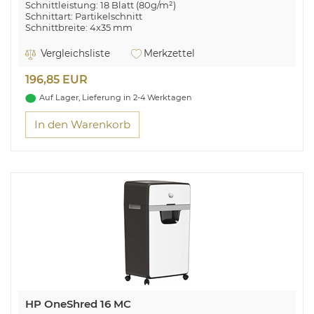
Schnittleistung: 18 Blatt (80g/m²)
Schnittart: Partikelschnitt
Schnittbreite: 4x35 mm
Eingabebreite: 220 mm
Sicherheitsstufe: P-4 (DIN 66399)
Vergleichsliste
Merkzettel
Herausziebarer Auffangbehälter: 25L
Überhitzungs- und Überlastungsanzeige
196,85 EUR
Geeignet für Büro- und Heftklammern & Kreditkarten
Auf Lager, Lieferung in 2-4 Werktagen
In den Warenkorb
HP OneShred 16 MC