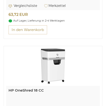
Eingabebreite: ca. 220 mm
Sicherheitsstufe: P-4 (DIN 66399)
Vergleichsliste
Merkzettel
Auffangbehälter: 15L
Überhitzungs- und Überlastungsanzeige
63,72 EUR
Geeignet für Büro- und Heftklammern & Kreditkarten
Auf Lager, Lieferung in 2-4 Werktagen
In den Warenkorb
HP OneShred 18 CC