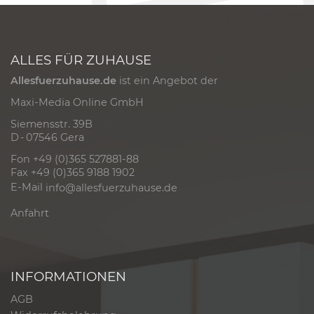
ALLES FÜR ZUHAUSE
Allesfuerzuhause.de
ist ein Angebot der
Maxi-Media Online GmbH
Siemensstr. 39B
D - 07546 Gera
Fon +49 (0)365 527881-88
Fax +49 (0)365 9188 1902
E-Mail
info@allesfuerzuhause.de
Anfahrt
INFORMATIONEN
AGB