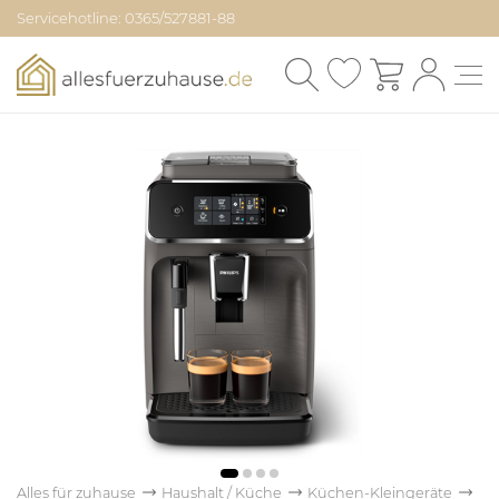
Servicehotline: 0365/527881-88
Alles für zuhause
Haushalt / Küche
Küchen-Kleingeräte