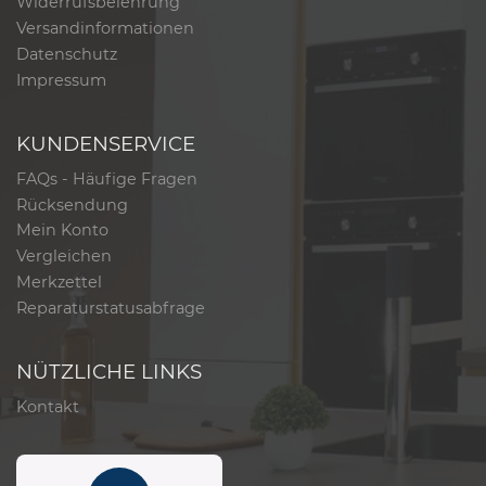
Widerrufsbelehrung
Versandinformationen
Datenschutz
Impressum
KUNDENSERVICE
FAQs - Häufige Fragen
Rücksendung
Mein Konto
Vergleichen
Merkzettel
Reparaturstatusabfrage
NÜTZLICHE LINKS
Kontakt