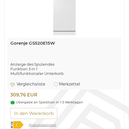
Gorenje GS520E15W
Anzeige des Spülendes
Funktion 3 in 1
Multifunktionaler Unterkorb
Aquastop
Fehlerdiagnosesystem
Vergleichsliste
Merkzettel
4 Sprühebenen
Edelstahl im Innenraum
309,76 EUR
Übergabe an Spedition in 1-3 Werktagen
In den Warenkorb
Produktdatenblatt