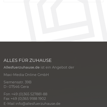
ALLES FÜR ZUHAUSE
Allesfuerzuhause.de
ist ein Angebot der
Maxi-Media Online GmbH
Siemensstr. 39B
D - 07546 Gera
Fon +49 (0)365 527881-88
Fax +49 (0)365 9188 1902
E-Mail
info@allesfuerzuhause.de