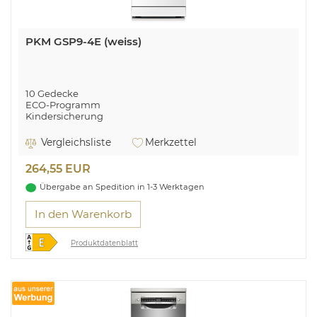
PKM GSP9-4E (weiss)
10 Gedecke
ECO-Programm
Kindersicherung
5 Programme
Edelstahl Innenraum
Vergleichsliste
Merkzettel
Startzeitvorwahl
2 Sprühebenen
264,55 EUR
Höhenverstellbare Füße
Wasserüberlaufschutz
Übergabe an Spedition in 1-3 Werktagen
Mit der Funktion "Halbe Beladung" können Sie selbst mit
In den Warenkorb
halb voller Spülmaschine Energie sparen
Produktdatenblatt