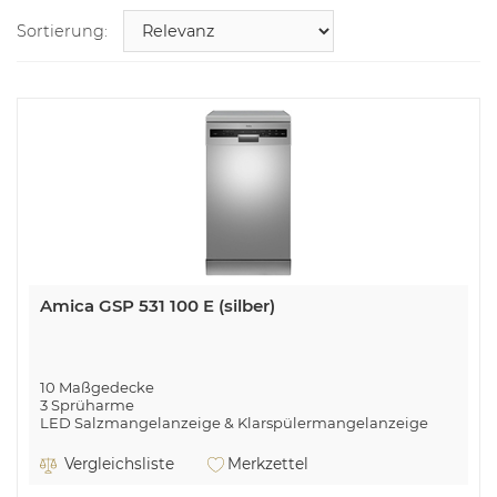
Sortierung:
Amica GSP 531 100 E (silber)
10 Maßgedecke
3 Sprüharme
LED Salzmangelanzeige & Klarspülermangelanzeige
AquaStopp
Halbbeladung
Vergleichsliste
Merkzettel
Restwärmetrocknung
OpenDry