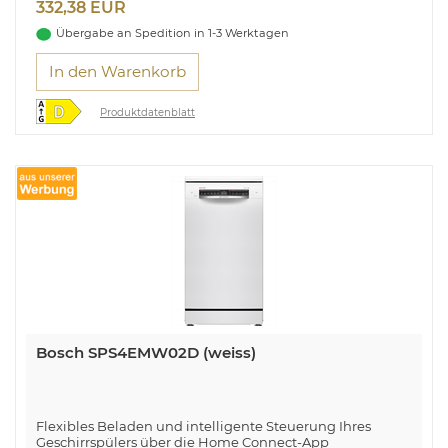
332,38 EUR
Kindersicherung
Höhenverstellbarkeit Oberkorb
Übergabe an Spedition in 1-3 Werktagen
In den Warenkorb
Produktdatenblatt
Bosch SPS4EMW02D (weiss)
Flexibles Beladen und intelligente Steuerung Ihres
Geschirrspülers über die Home Connect-App