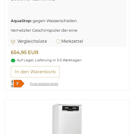
AquaStop:
gegen Wasserschäden.
Vernetzter Geschirrspüler der eine
Geräuschunterdrückung, zu jeder Zeit über die Home
Connect App per Silence on Demand Funktion, möglich
Vergleichsliste
Merkzettel
macht.
654,95 EUR
Auf Lager, Lieferung in 3-5 Werktagen
In den Warenkorb
Produktdatenblatt