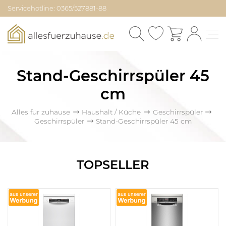
Servicehotline: 0365/527881-88
Stand-Geschirrspüler 45
cm
Alles für zuhause
Haushalt / Küche
Geschirrspüler
Geschirrspüler
Stand-Geschirrspüler 45 cm
TOPSELLER