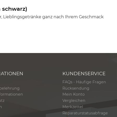
 schwarz)
, Lieblingsgetränke ganz nach Ihrem Geschmack
MATIONEN
KUNDENSERVICE
FAQs - Häufige Fragen
belehrung
Rücksendung
formationen
Mein Konto
utz
Vergleichen
m
Merkzettel
Reparaturstatusabfrage