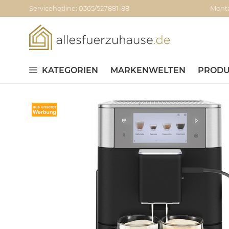
Servicehotline: 0365/527881-88
Monta
KATEGORIEN
MARKENWELTEN
PRODU