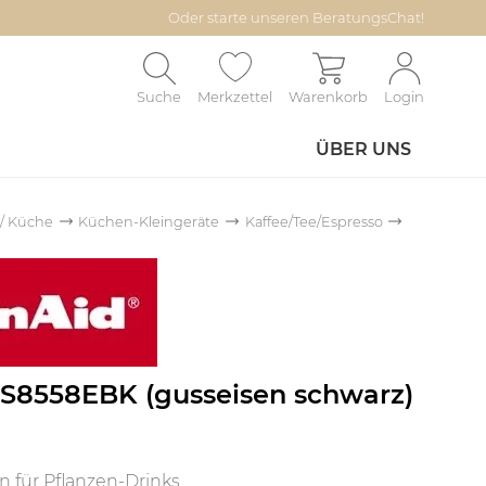
Oder starte unseren BeratungsChat!
Suche
Merkzettel
Warenkorb
Login
ÜBER UNS
 / Küche
Küchen-Kleingeräte
Kaffee/Tee/Espresso
ES8558EBK (gusseisen schwarz)
 für Pflanzen-Drinks