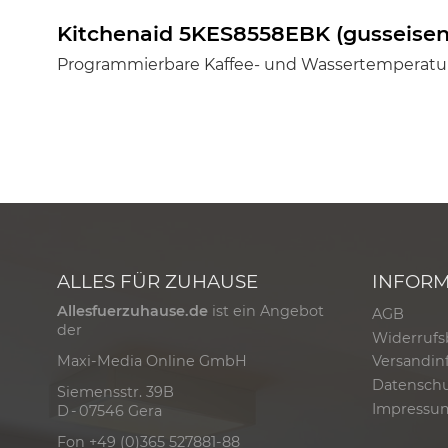
Kitchenaid 5KES8558EBK (gusseisen
Programmierbare Kaffee- und Wassertemperatur
ALLES FÜR ZUHAUSE
INFOR
Allesfuerzuhause.de
ist ein Angebot
AGB
der
Widerrufs
Versandin
Maxi-Media Online GmbH
Datensch
Siemensstr. 39B
Impressu
D - 07546 Gera
Fon +49 (0)365 527881-88