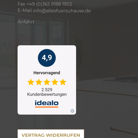
Fax +49 (0)365 9188 1902
E-Mail
info@allesfuerzuhause.de
Anfahrt
VERTRAG WIDERRUFEN