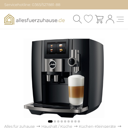
Servicehotline: 0365/527881-88
Alles für zuhause
Haushalt / Küche
Küchen-Kleingeräte