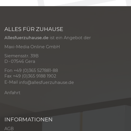
ALLES FÜR ZUHAUSE
Allesfuerzuhause.de
ist ein Angebot der
Maxi-Media Online GmbH
Siemensstr. 39B
D - 07546 Gera
Fon +49 (0)365 527881-88
Fax +49 (0)365 9188 1902
E-Mail
info@allesfuerzuhause.de
Anfahrt
INFORMATIONEN
AGB