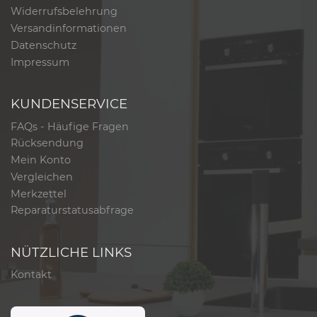
Widerrufsbelehrung
Versandinformationen
Datenschutz
Impressum
KUNDENSERVICE
FAQs - Häufige Fragen
Rücksendung
Mein Konto
Vergleichen
Merkzettel
Reparaturstatusabfrage
NÜTZLICHE LINKS
Kontakt