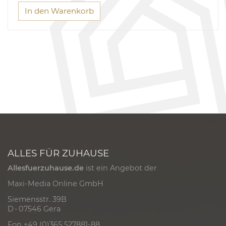
In den Warenkorb
ALLES FÜR ZUHAUSE
Allesfuerzuhause.de
ist ein Angebot der
Maxi-Media Online GmbH
Siemensstr. 39B
D - 07546 Gera
Fon +49 (0)365 527881-88