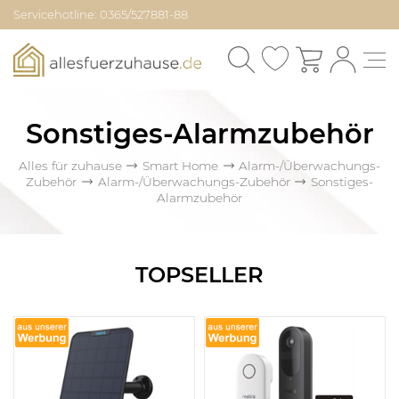
Servicehotline: 0365/527881-88
Sonstiges-Alarmzubehör
Alles für zuhause
Smart Home
Alarm-/Überwachungs-
Zubehör
Alarm-/Überwachungs-Zubehör
Sonstiges-
Alarmzubehör
TOPSELLER