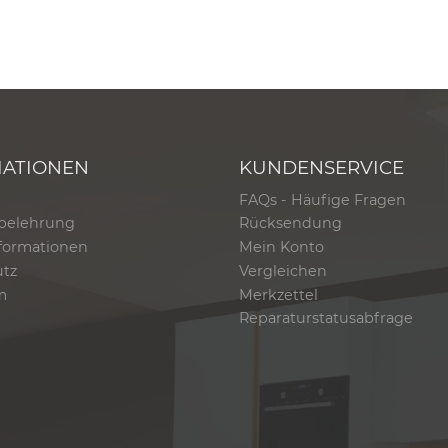
MATIONEN
KUNDENSERVICE
FAQs - Häufige Fragen
belehrung
Rücksendung
formationen
Mein Konto
utz
Vergleichen
m
Merkzettel
Reparaturstatusabfrage