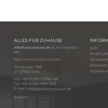
ALLES FÜR ZUHAUSE
INFOR
Allesfuerzuhause.de
ist ein Angebot
AGB
der
Widerrufs
Versandin
Maxi-Media Online GmbH
Datensch
Siemensstr. 39B
Impressu
D - 07546 Gera
Fon +49 (0)365 527881-88
Fax +49 (0)365 9188 1902
E-Mail
info@allesfuerzuhause.de
Anfahrt