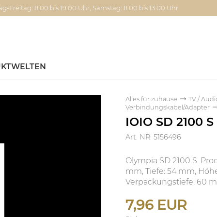
g-Freitag: 8:00 bis 19:00 Uhr, Samstag: 8:00 bis 13:00 Uhr
KTWELTEN
Alles für zuhause
TV / Audi
Verbindungskabel/Adapter
IOIO SD 2100 S
Art. NR: 5156496
Olympia SD 2100 S. Prod
mm, Tiefe: 54 mm, Höhe
Verpackungstiefe: 60 
7,96 EUR