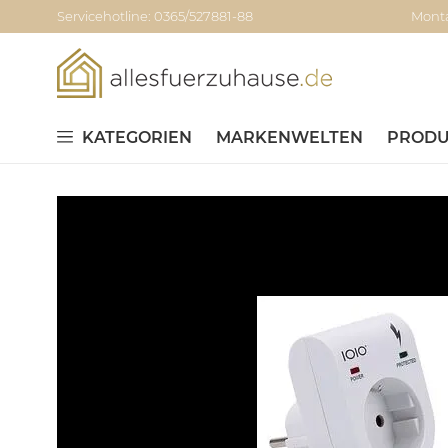
Servicehotline: 0365/527881-88
Monta
KATEGORIEN
MARKENWELTEN
PRODU