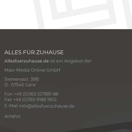
ALLES FÜR ZUHAUSE
Allesfuerzuhause.de
ist ein Angebot der
Maxi-Media Online GmbH
Siemensstr. 39B
D - 07546 Gera
Fon +49 (0)365 527881-88
Fax +49 (0)365 9188 1902
E-Mail
info@allesfuerzuhause.de
Anfahrt