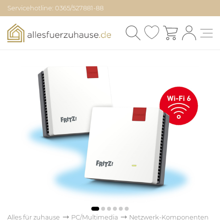
Servicehotline: 0365/527881-88
Alles für zuhause
PC/Multimedia
Netzwerk-Komponenten