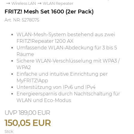
Wireless LAN
WLAN Repeater
FRITZ! Mesh Set 1600 (2er Pack)
Art. NR: 5278075
WLAN-Mesh-System bestehend aus zwei
FRITZ!Repeater 1200 AX
Umfassende WLAN-Abdeckung für 3 bis 5
Räume
Sichere WLAN-Verschlüsselung mit WPA3 /
WPA2
Einfache und intuitive Einrichtung per
MyFRITZ!App
Unterstützung von IPv6 und IPv4
Energieersparnis durch Nachtschaltung für
WLAN und Eco-Modus
189,00 EUR
150,05 EUR
Stck