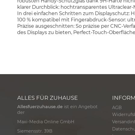
robusten Handy-Schutzglas dank 9H-Härte nicht
klarer Durchblick: hochtransparentes Ultraclear-M
In drei einfachen Schritten zum Displayschutz: 
100 % kompatibel mit Fingerabdruck-Sensor: ult
Präzise ausgeschnitten: So präzise per CNC-Ver
des Displays zu bieten, Perfect-Touch-Oberfläc
ALLES FÜR ZUHAUSE
INFOR
Allesfuerzuhause.de
ist ein Angebot
AGB
der
Widerrufs
Versandin
Maxi-Media Online GmbH
Datensch
Siemensstr. 39B