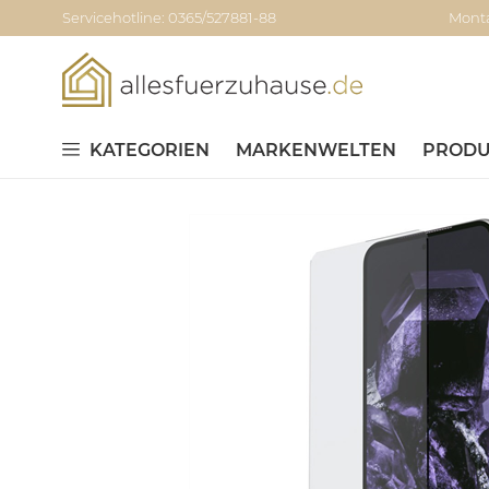
Servicehotline: 0365/527881-88
Monta
KATEGORIEN
MARKENWELTEN
PRODU