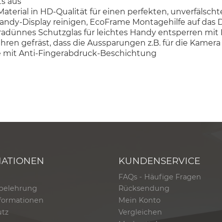
s aus
aterial in HD-Qualität für einen perfekten, unverfälscht
Handy-Display reinigen, EcoFrame Montagehilfe auf das 
radünnes Schutzglas für leichtes Handy entsperren mit
fahren gefräst, dass die Aussparungen z.B. für die Kam
he mit Anti-Fingerabdruck-Beschichtung
MATIONEN
KUNDENSERVICE
FAQs - Häufige Fragen
belehrung
Rücksendung
formationen
Mein Konto
utz
Vergleichen