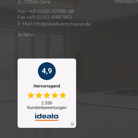
Impressu
D - 07546 Gera
Fon +49 (0)365 527881-88
Fax +49 (0)365 9188 1902
E-Mail
info@allesfuerzuhause.de
Anfahrt