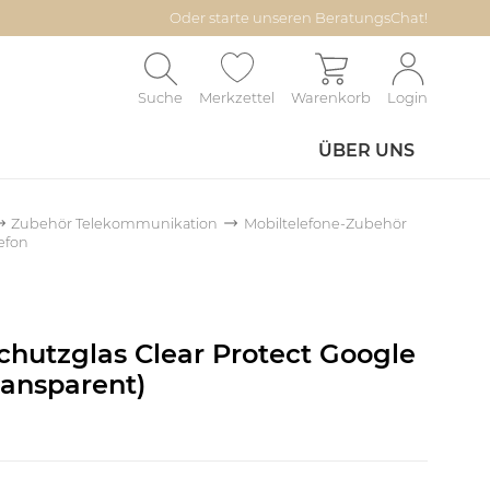
Oder starte unseren BeratungsChat!
Suche
Merkzettel
Warenkorb
Login
ÜBER UNS
Zubehör Telekommunikation
Mobiltelefone-Zubehör
lefon
hutzglas Clear Protect Google
ransparent)