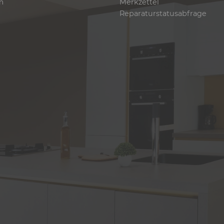
m
Merkzettel
Reparaturstatusabfrage