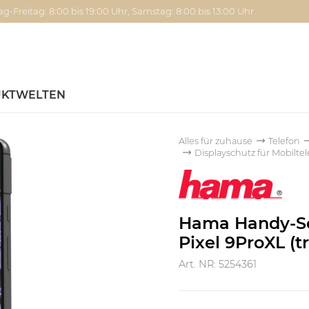
g-Freitag: 8:00 bis 19:00 Uhr, Samstag: 8:00 bis 13:00 Uhr
KTWELTEN
Alles für zuhause
Telefon
Displayschutz für Mobilte
Hama Handy-Sc
Pixel 9ProXL (t
Art. NR: 5254361