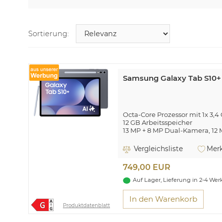
Sortierung:
Samsung Galaxy Tab S10+ 
Octa-Core Prozessor mit 1x 3,4 
12 GB Arbeitsspeicher
13 MP + 8 MP Dual-Kamera, 1
Wi-Fi 6E (802.11ax), Bluetooth®
USB 3.2 Gen 1 Type-C, microSD
Vergleichsliste
Merk
Android™ 14.0 Betriebssystem
749,00 EUR
Auf Lager, Lieferung in 2-4 We
In den Warenkorb
Produktdatenblatt