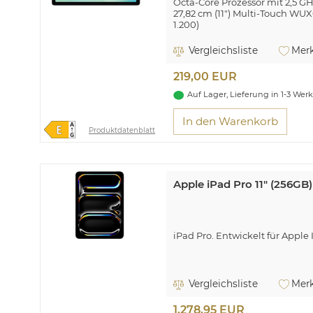
Octa-Core Prozessor mit 2,5 GH
27,82 cm (11") Multi-Touch WUX
1.200)
6 GB Arbeitsspeicher
8 MP Digitalkamera, 5 MP W
Vergleichsliste
Merk
Wi-Fi 5 (802.11ac), Bluetooth® 
USB 2.0 Type-C, microSD™ Spe
219,00 EUR
Android™ 16.0 Betriebssystem
Auf Lager, Lieferung in 1-3 Wer
Großes Entertainment trifft in
In den Warenkorb
Produktdatenblatt
Apple iPad Pro 11" (256GB
iPad Pro. Entwickelt für Apple 
Vergleichsliste
Merk
1.278,95 EUR