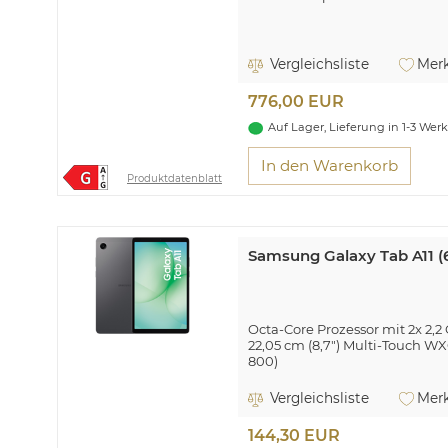
Vergleichsliste
Merk
776,00 EUR
Auf Lager, Lieferung in 1-3 Wer
In den Warenkorb
Produktdatenblatt
Samsung Galaxy Tab A11 (
Octa-Core Prozessor mit 2x 2,2
22,05 cm (8,7") Multi-Touch WX
800)
4 GB Arbeitsspeicher
8 MP Digitalkamera, 5 MP W
Vergleichsliste
Merk
Wi-Fi 5 (802.11ac), Bluetooth® 
USB 2.0 Type-C, microSD™ Spe
144,30 EUR
Android™ 15.0 Betriebssystem