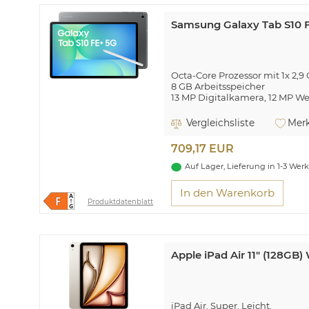
Samsung Galaxy Tab S10 F
Octa-Core Prozessor mit 1x 2,9 
8 GB Arbeitsspeicher
13 MP Digitalkamera, 12 MP 
Wi-Fi 6 (802.11ax), Bluetooth® 5
Android™ 15.0 Betriebssystem
Vergleichsliste
Merk
S Pen + USB Type-C Datenkabe
709,17 EUR
Viel sehen, viel erleben - Groß
und mehr
Auf Lager, Lieferung in 1-3 Wer
In den Warenkorb
Produktdatenblatt
Apple iPad Air 11" (128GB) 
iPad Air. Super. Leicht.