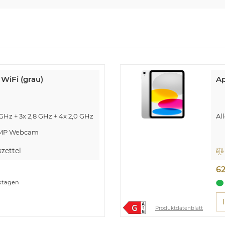
WiFi (grau)
Ap
GHz + 3x 2,8 GHz + 4x 2,0 GHz
Al
2 MP Webcam
 5.3, GPS
™ Speicherkartenslot
zettel
6
rktagen
Produktdatenblatt