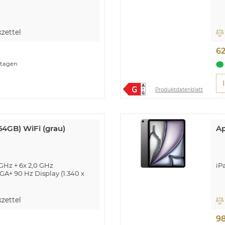
zettel
6
ktagen
Produktdatenblatt
64GB) WiFi (grau)
Ap
 GHz + 6x 2,0 GHz
iP
GA+ 90 Hz Display (1.340 x
ebcam
zettel
5.3, GPS
icherkartenslot
9