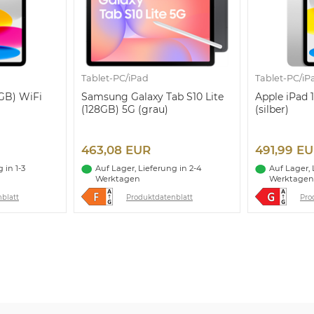
Tablet-PC/iPad
Tablet-PC/iP
6GB) WiFi
Samsung Galaxy Tab S10 Lite
Apple iPad 1
(128GB) 5G (grau)
(silber)
463,08 EUR
491,99 E
 in 1-3
Auf Lager, Lieferung in 2-4
Auf Lager, 
Werktagen
Werktagen
blatt
Produktdatenblatt
Pro