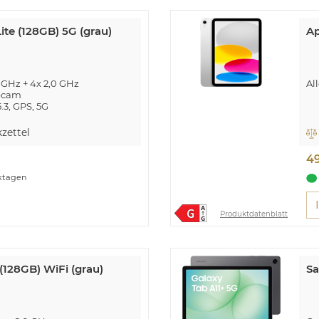
te (128GB) 5G (grau)
Ap
 GHz + 4x 2,0 GHz
Al
ebcam
.3, GPS, 5G
icherkartenslot
zettel
4
rktagen
Produktdatenblatt
(128GB) WiFi (grau)
Sa