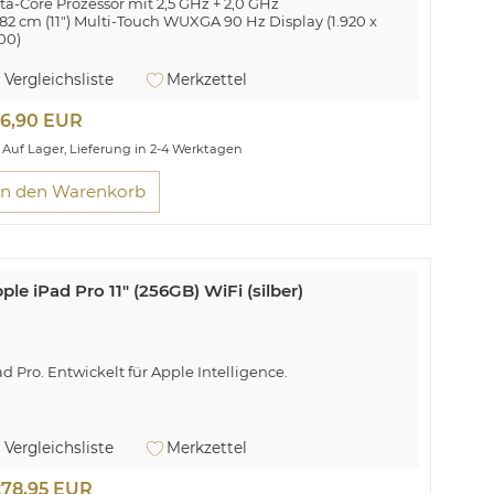
ta-Core Prozessor mit 2,5 GHz + 2,0 GHz
,82 cm (11") Multi-Touch WUXGA 90 Hz Display (1.920 x
200)
GB Arbeitsspeicher
MP Digitalkamera, 5 MP Webcam
Vergleichsliste
Merkzettel
-Fi 5 (802.11ac), Bluetooth® 5.3, GPS, 5G
B 2.0 Type-C, microSD™ Speicherkartenslot
26,90 EUR
no-SIM kompatibel
droid™ 16.0 Betriebssystem
Auf Lager, Lieferung in 2-4 Werktagen
oßes Entertainment trifft intelligente Funktionen
In den Warenkorb
ple iPad Pro 11" (256GB) WiFi (silber)
ad Pro. Entwickelt für Apple Intelligence.
Vergleichsliste
Merkzettel
278,95 EUR