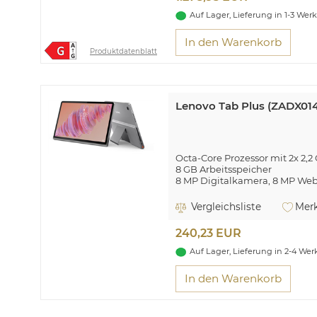
Auf Lager, Lieferung in 1-3 Wer
In den Warenkorb
Produktdatenblatt
Lenovo Tab Plus (ZADX014
Octa-Core Prozessor mit 2x 2,2
8 GB Arbeitsspeicher
8 MP Digitalkamera, 8 MP W
Wi-Fi 5 (802.11ac), Bluetooth® 
USB 2.0 Type-C®, microSD™ Sp
Vergleichsliste
Merk
Android™ 14.0 Betriebssystem
240,23 EUR
Für einen perfekten Beat
Auf Lager, Lieferung in 2-4 We
In den Warenkorb