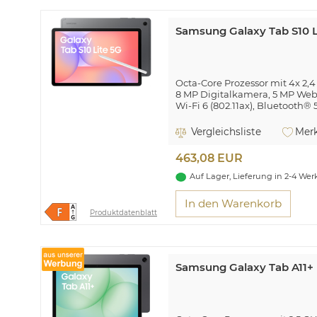
Samsung Galaxy Tab S10 Li
Octa-Core Prozessor mit 4x 2,4
8 MP Digitalkamera, 5 MP W
Wi-Fi 6 (802.11ax), Bluetooth® 5
USB 2.0 Type-C, microSD™ Spe
Nano-SIM kompatibel
Vergleichsliste
Merk
Android™ 15.0 Betriebssystem
S Pen im Lieferumfang
463,08 EUR
Auf Lager, Lieferung in 2-4 We
In den Warenkorb
Produktdatenblatt
Samsung Galaxy Tab A11+ 