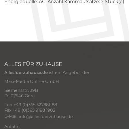
Energiequelle: AC. Anzahl Kammaufsätze: 2 Stück(e)
ALLES FÜR ZUHAUSE
Allesfuerzuhause.de
ist ein Angebot der
Maxi-Media Online GmbH
Siemensstr. 39B
D - 07546 Gera
Fon +49 (0)365 527881-88
Fax +49 (0)365 9188 1902
E-Mail
info@allesfuerzuhause.de
Anfahrt