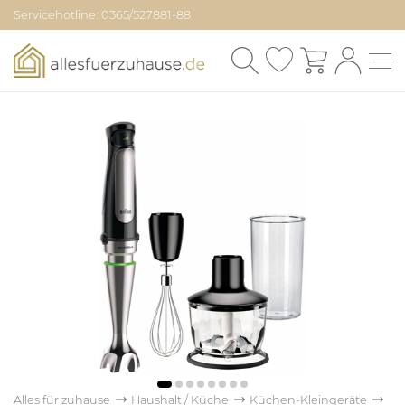
Servicehotline: 0365/527881-88
Alles für zuhause
Haushalt / Küche
Küchen-Kleingeräte