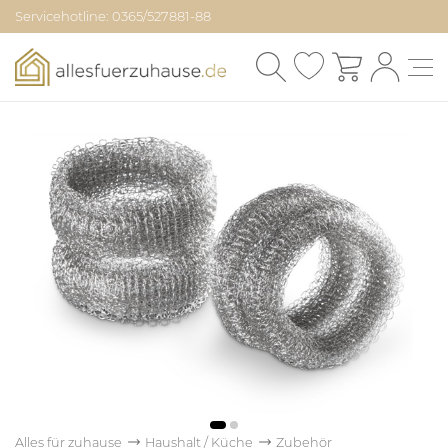
Servicehotline: 0365/527881-88
Alles für zuhause
Haushalt / Küche
Zubehör