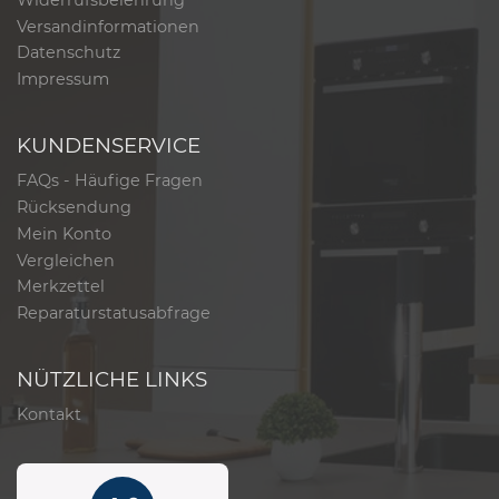
Versandinformationen
Datenschutz
Impressum
KUNDENSERVICE
FAQs - Häufige Fragen
Rücksendung
Mein Konto
Vergleichen
Merkzettel
Reparaturstatusabfrage
NÜTZLICHE LINKS
Kontakt