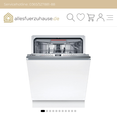
Servicehotline: 0365/527881-88