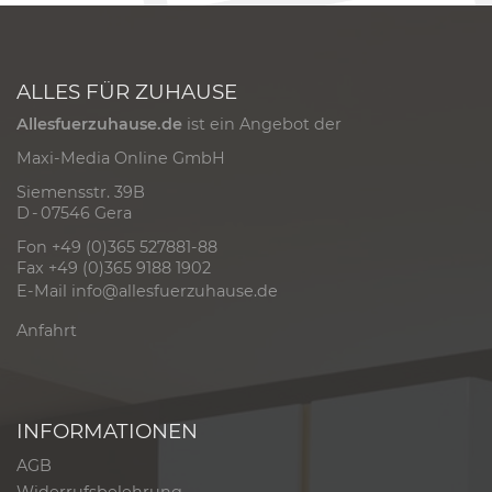
ALLES FÜR ZUHAUSE
Allesfuerzuhause.de
ist ein Angebot der
Maxi-Media Online GmbH
Siemensstr. 39B
D - 07546 Gera
Fon +49 (0)365 527881-88
Fax +49 (0)365 9188 1902
E-Mail
info@allesfuerzuhause.de
Anfahrt
INFORMATIONEN
AGB
Widerrufsbelehrung