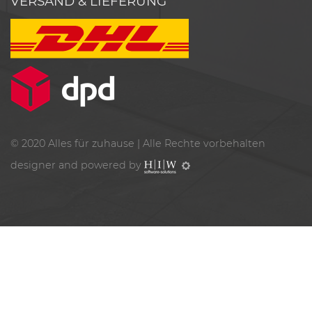
VERSAND & LIEFERUNG
© 2020
Alles für zuhause
| Alle Rechte vorbehalten
designer and powered by