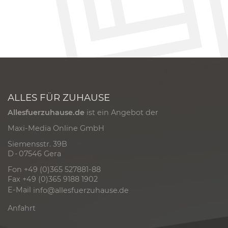
ALLES FÜR ZUHAUSE
Allesfuerzuhause.de
ist ein Angebot der
Maxi-Media Online GmbH
Siemensstr. 39B
D - 07546 Gera
Fon +49 (0)365 527881-88
Fax +49 (0)365 9188 1902
E-Mail
info@allesfuerzuhause.de
Anfahrt