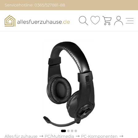
Servicehotline: 0365/527881-88
Alles für zuhause
PC/Multimedia
PC-Komponenten