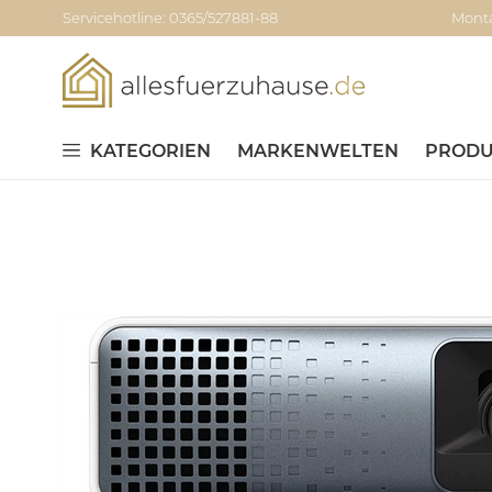
Servicehotline: 0365/527881-88
Monta
KATEGORIEN
MARKENWELTEN
PRODU