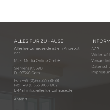
ALLES FÜR ZUHAUSE
INFOR
Allesfuerzuhause.de
ist ein Angebot
AGB
der
Widerrufs
Versandin
Maxi-Media Online GmbH
Datensch
Siemensstr. 39B
Impressu
D - 07546 Gera
Fon +49 (0)365 527881-88
Fax +49 (0)365 9188 1902
E-Mail
info@allesfuerzuhause.de
Anfahrt