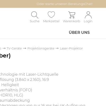
Oder starte unseren BeratungsChat!
Suche
Merkzettel
Warenkorb
Login
ÜBER UNS
o
TV-Geräte
Projektionsgeräte
Laser-Projektor
ber)
hnologie mit Laser-Lichtquelle
ösung (3.840 x 2.160), 16:9
Helligkeit
verhältnis (FOFO)
HDR10, HLG)
braumabdeckung
Verzögerung von nur 16 ms bei 4K-Auflösung