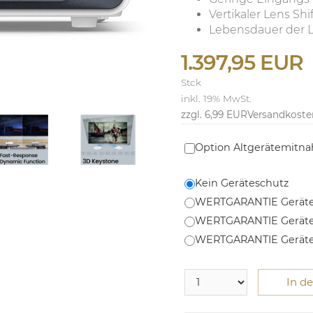
Vertikaler Lens Shi
Lebensdauer der L
1.397,95 EUR
Stck
inkl. 19% MwSt.
zzgl. 6,99 EUR
Versandkoste
Option Altgerätemitn
Kein Geräteschutz
WERTGARANTIE Geräte
WERTGARANTIE Geräte
WERTGARANTIE Geräte
In d