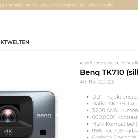
g-Freitag: 8:00 bis 19:00 Uhr, Samstag: 8:00 bis 13:00 Uhr
KTWELTEN
Alles für zuhause
TV / Audi
Benq TK710 (sil
Art. NR: 5251523
DLP-Projektionstec
Native 4K-UHD-Aufl
3.200 ANSI-Lumen 
600.000:1 Kontrast
HDR-Kompatibel (
95% Rec.709 Far
Geringe Eingangs-