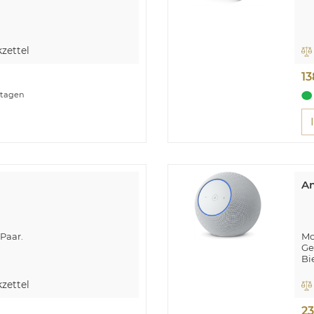
zettel
13
ktagen
Am
Paar.
Mo
Ge
Bi
Sy
H
zettel
Ti
Mi
23