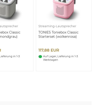
autsprecher
Streaming-Lautsprecher
ebox Classic
TONIES Toniebox Classic
(mondgrau)
Starterset (wolkenrosa)
R
117,88 EUR
Lieferung in 1-3
Auf Lager, Lieferung in 1-3
Werktagen