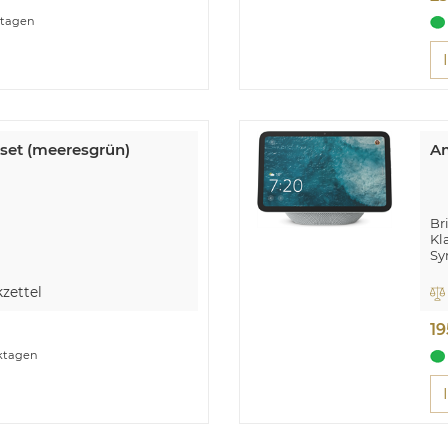
ktagen
rset (meeresgrün)
Am
Br
Kl
Sy
H
zettel
19
rktagen