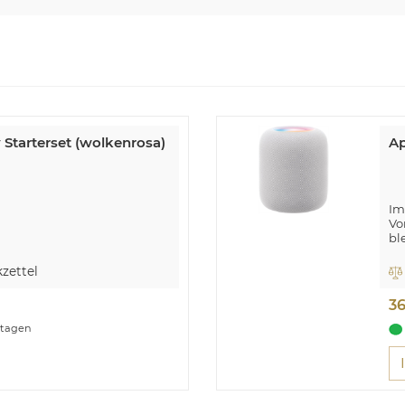
 Starterset (wolkenrosa)
Ap
Im
Vo
bl
So
zettel
3
ktagen