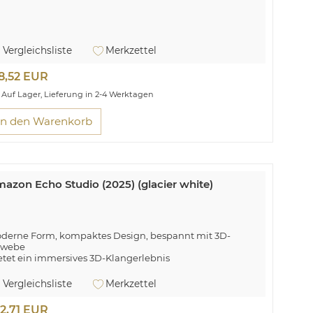
Vergleichsliste
Merkzettel
8,52 EUR
Auf Lager, Lieferung in 2-4 Werktagen
In den Warenkorb
azon Echo Studio (2025) (glacier white)
derne Form, kompaktes Design, bespannt mit 3D-
webe
etet ein immersives 3D-Klangerlebnis
nchronisiere deine Geräte nahtlos mit dem integrierten
ub
Vergleichsliste
Merkzettel
efe, kraftvolle Bässe und glasklarer Gesang
t Funktionen gestaltet, die dein Leben verbessern
2,71 EUR