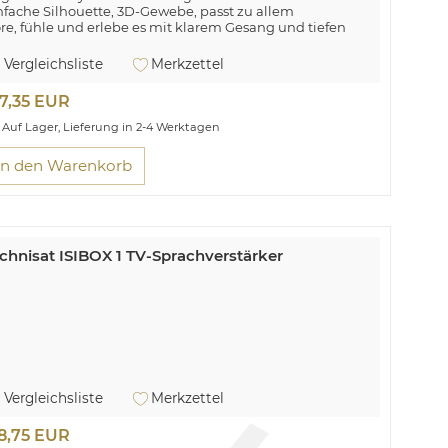
nfache Silhouette, 3D-Gewebe, passt zu allem
re, fühle und erlebe es mit klarem Gesang und tiefen
ssen
nchronisiere deine Geräte nahtlos mit dem integrierten
Vergleichsliste
Merkzettel
ub
 smart. So vielseitig. So unterhaltsam
7,35 EUR
t Funktionen gestaltet, die dein Leben verbessern
Auf Lager, Lieferung in 2-4 Werktagen
In den Warenkorb
chnisat ISIBOX 1 TV-Sprachverstärker
Vergleichsliste
Merkzettel
8,75 EUR