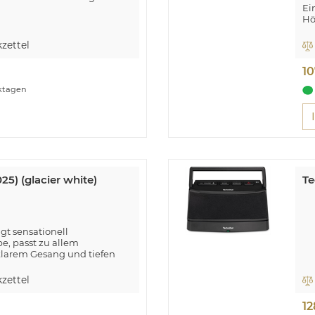
Ei
Hö
Bä
Sy
zettel
H
So
10
Mi
rktagen
5) (glacier white)
Te
ngt sensationell
e, passt zu allem
 klarem Gesang und tiefen
ahtlos mit dem integrierten
zettel
erhaltsam
12
 dein Leben verbessern