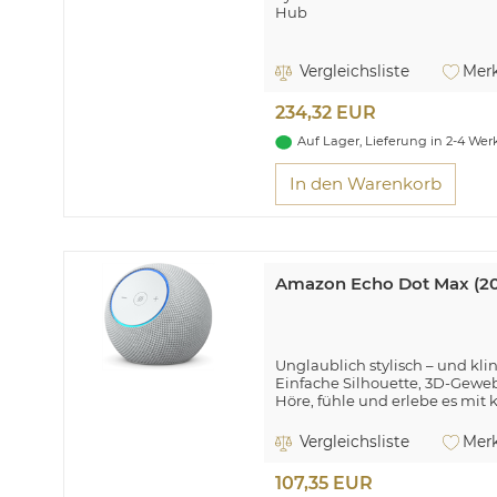
Hub
Vergleichsliste
Merk
234,32 EUR
Auf Lager, Lieferung in 2-4 We
In den Warenkorb
Amazon Echo Dot Max (202
Unglaublich stylisch – und kli
Einfache Silhouette, 3D-Geweb
Höre, fühle und erlebe es mit
Bässen
Synchronisiere deine Geräte n
Vergleichsliste
Merk
Hub
So smart. So vielseitig. So unt
107,35 EUR
Mit Funktionen gestaltet, die