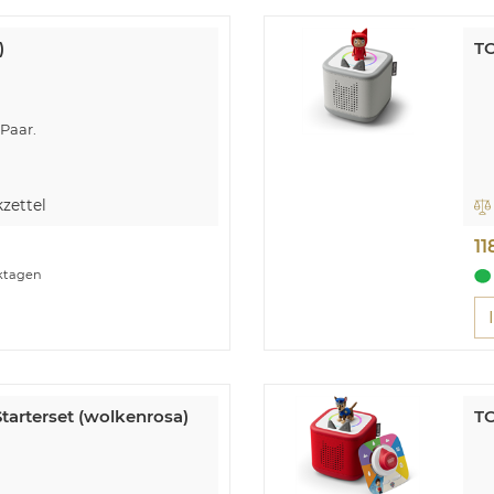
)
TO
Paar.
zettel
11
rktagen
tarterset (wolkenrosa)
TO