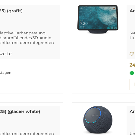
) (grafit)
Am
adaptive Farbanpassung
Sy
nd raumfüllendes 3D-Audio
H
ahtlos mit dem integrierten
zettel
2
rktagen
) (glacier white)
Am
ahtlos mit dem integrierten
Un