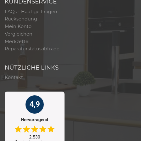
KUNDENSERVICE
FAQs - Häufige Fragen
Rücksendung
Mein Konto
Vergleichen
Merkzettel
Reparaturstatusabfrage
NÜTZLICHE LINKS
Kontakt