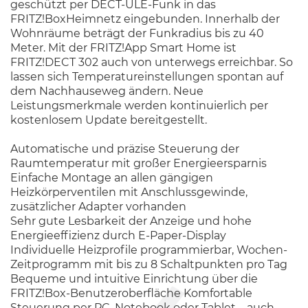
geschützt per DECT-ULE-Funk in das
FRITZ!BoxHeimnetz eingebunden. Innerhalb der
Wohnräume beträgt der Funkradius bis zu 40
Meter. Mit der FRITZ!App Smart Home ist
FRITZ!DECT 302 auch von unterwegs erreichbar. So
lassen sich Temperatureinstellungen spontan auf
dem Nachhauseweg ändern. Neue
Leistungsmerkmale werden kontinuierlich per
kostenlosem Update bereitgestellt.
Automatische und präzise Steuerung der
Raumtemperatur mit großer Energieersparnis
Einfache Montage an allen gängigen
Heizkörperventilen mit Anschlussgewinde,
zusätzlicher Adapter vorhanden
Sehr gute Lesbarkeit der Anzeige und hohe
Energieeffizienz durch E-Paper-Display
Individuelle Heizprofile programmierbar, Wochen-
Zeitprogramm mit bis zu 8 Schaltpunkten pro Tag
Bequeme und intuitive Einrichtung über die
FRITZ!Box-Benutzeroberfläche Komfortable
Steuerung per PC, Notebook oder Tablet – auch