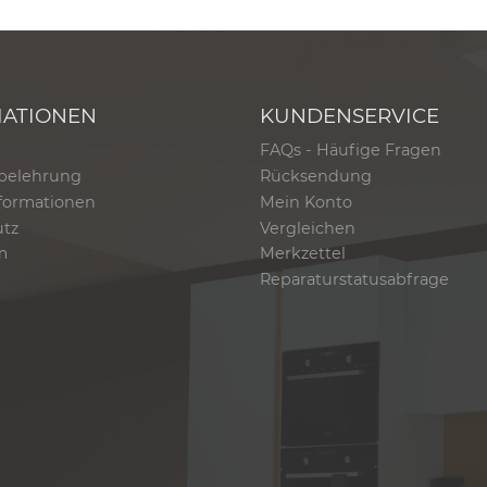
MATIONEN
KUNDENSERVICE
FAQs - Häufige Fragen
belehrung
Rücksendung
formationen
Mein Konto
utz
Vergleichen
m
Merkzettel
Reparaturstatusabfrage