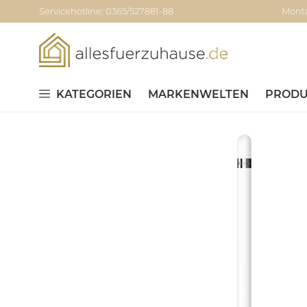
Servicehotline: 0365/527881-88
Monta
KATEGORIEN
MARKENWELTEN
PRODU