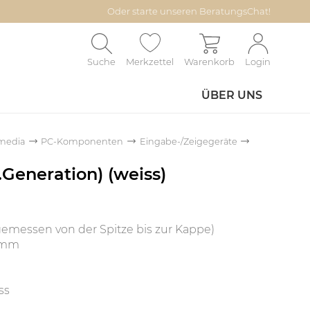
Oder starte unseren BeratungsChat!
Suche
Merkzettel
Warenkorb
Login
ÜBER UNS
media
PC-Komponenten
Eingabe-/Zeigegeräte
1.Generation) (weiss)
gemessen von der Spitze bis zur Kappe)
9 mm
ss