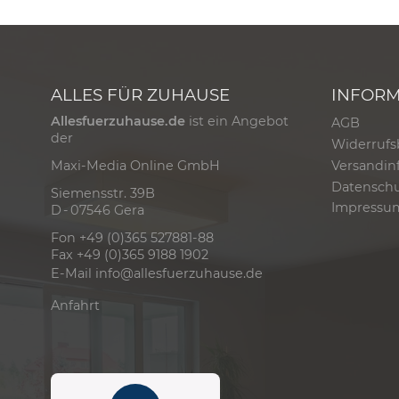
ALLES FÜR ZUHAUSE
INFOR
Allesfuerzuhause.de
ist ein Angebot
AGB
der
Widerrufs
Versandin
Maxi-Media Online GmbH
Datensch
Siemensstr. 39B
Impressu
D - 07546 Gera
Fon +49 (0)365 527881-88
Fax +49 (0)365 9188 1902
E-Mail
info@allesfuerzuhause.de
Anfahrt