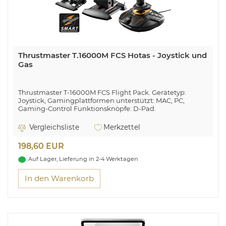
Thrustmaster T.16000M FCS Hotas - Joystick und
Gas
Thrustmaster T-16000M FCS Flight Pack. Gerätetyp:
Joystick, Gamingplattformen unterstützt: MAC, PC,
Gaming-Control Funktionsknöpfe: D-Pad.
Übertragungstechnik: Verkabelt, Geräteschnittstelle:
USB. Produktfarbe: Schwarz, Gehäusematerial: Kunststoff,
Vergleichsliste
Merkzettel
Gummi. Unterstützt Windows-Betriebssysteme: Windows
10 Education,Windows 10 Education x64,Windows 10
198,60 EUR
Enterprise,Windows 10 Enterprise.... Breite: 200 mm,
Tiefe: 240 mm, Höhe: 205 mm
Auf Lager, Lieferung in 2-4 Werktagen
In den Warenkorb