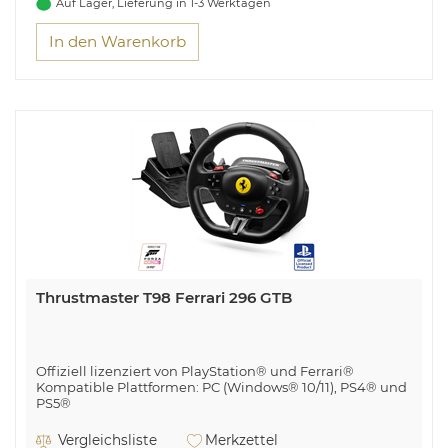
Auf Lager, Lieferung in 1-3 Werktagen
In den Warenkorb
Thrustmaster T98 Ferrari 296 GTB
Offiziell lizenziert von PlayStation® und Ferrari®
Kompatible Plattformen: PC (Windows® 10/11), PS4® und
PS5®
Der ganze Spaß am Fahren!
Vergleichsliste
Merkzettel