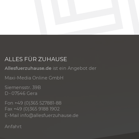
ALLES FÜR ZUHAUSE
Allesfuerzuhause.de
ist ein Angebot der
Maxi-Media Online GmbH
Siemensstr. 39B
D - 07546 Gera
Fon +49 (0)365 527881-88
Fax +49 (0)365 9188 1902
E-Mail
info@allesfuerzuhause.de
Anfahrt