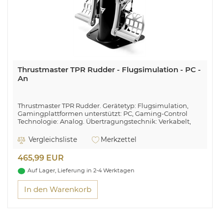
Thrustmaster TPR Rudder - Flugsimulation - PC -
An
Thrustmaster TPR Rudder. Gerätetyp: Flugsimulation,
Gamingplattformen unterstützt: PC, Gaming-Control
Technologie: Analog. Übertragungstechnik: Verkabelt,
Geräteschnittstelle: USB. Produktfarbe: Schwarz, Silber,
Gehäusematerial: Metall. Energiequelle: Kabel. Breite:
Vergleichsliste
Merkzettel
530 mm, Tiefe: 360 mm, Höhe: 360 mm
465,99 EUR
Auf Lager, Lieferung in 2-4 Werktagen
In den Warenkorb