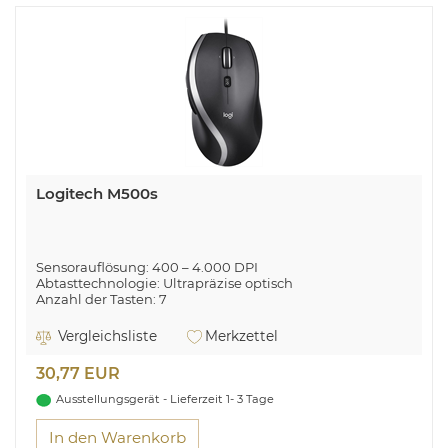
Logitech M500s
Sensorauflösung: 400 – 4.000 DPI
Abtasttechnologie: Ultrapräzise optisch
Anzahl der Tasten: 7
Scrollen mit Kippfunktion
Scrollrad mit hyperschnellen Bildläufen
Vergleichsliste
Merkzettel
30,77 EUR
Ausstellungsgerät - Lieferzeit 1- 3 Tage
In den Warenkorb