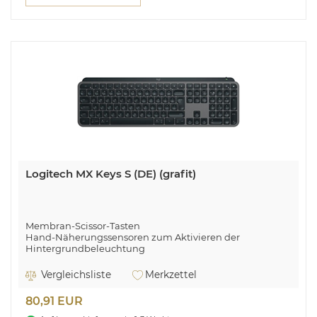
Logitech MX Keys S (DE) (grafit)
Membran-Scissor-Tasten
Hand-Näherungssensoren zum Aktivieren der
Hintergrundbeleuchtung
Verbindung über Logi Bolt USB-Empfänger (im
Lieferumfang)
Vergleichsliste
Merkzettel
Bluetooth
Reichweite bis zu 10 m
80,91 EUR