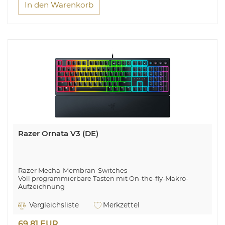
In den Warenkorb
Razer Ornata V3 (DE)
Razer Mecha-Membran-Switches
Voll programmierbare Tasten mit On-the-fly-Makro-
Aufzeichnung
Separate hintergrundbeleuchtete Multimedia-Tasten
Flüssigkeits-resistentes Design
Vergleichsliste
Merkzettel
Razer Chroma™ RGB-Beleuchtung
69,81 EUR