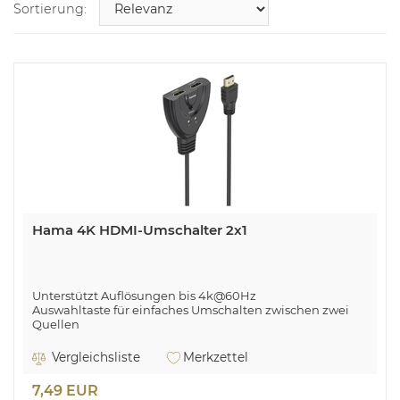
Sortierung:
Hama 4K HDMI-Umschalter 2x1
Unterstützt Auflösungen bis 4k@60Hz
Auswahltaste für einfaches Umschalten zwischen zwei
Quellen
Keine externe Stromversorgung nötig
Plug-and-Play-Installation: keine Software nötig
Vergleichsliste
Merkzettel
Doppelt geschirmtes HDMI™-Anschlusskabel, 0,60 m
HDCP-kompatibel
7,49 EUR