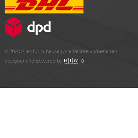
© 2020
Alles für zuhause
| Alle Rechte vorbehalten
designer and powered by