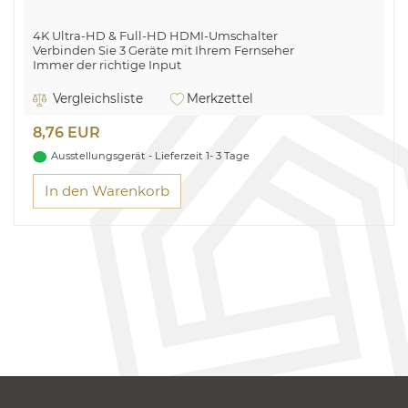
4K Ultra-HD & Full-HD HDMI-Umschalter
Verbinden Sie 3 Geräte mit Ihrem Fernseher
Immer der richtige Input
Kompatibel mit allen HDMI-Geräten
Einfache Anschlussmöglichkeit
Vergleichsliste
Merkzettel
Automatische Umschaltung
8,76 EUR
Ausstellungsgerät - Lieferzeit 1- 3 Tage
In den Warenkorb