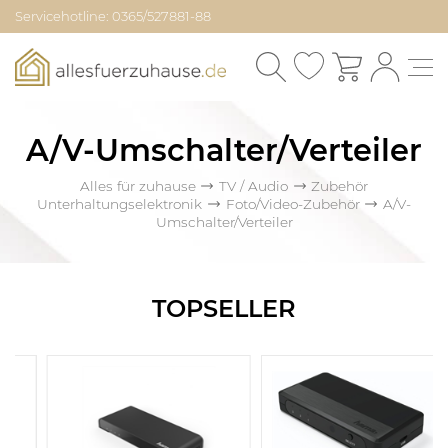
Servicehotline: 0365/527881-88
A/V-Umschalter/Verteiler
Alles für zuhause
TV / Audio
Zubehör
Unterhaltungselektronik
Foto/Video-Zubehör
A/V-
Umschalter/Verteiler
TOPSELLER