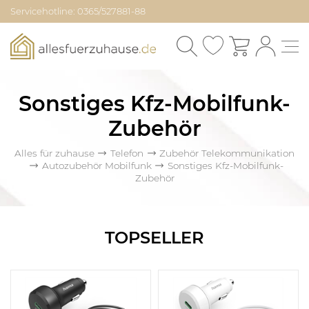
Servicehotline: 0365/527881-88
Sonstiges Kfz-Mobilfunk-
Zubehör
Alles für zuhause
Telefon
Zubehör Telekommunikation
Autozubehör Mobilfunk
Sonstiges Kfz-Mobilfunk-
Zubehör
TOPSELLER