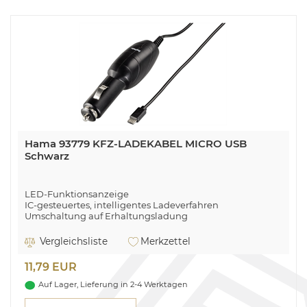
Hama 93779 KFZ-LADEKABEL MICRO USB
Schwarz
LED-Funktionsanzeige
IC-gesteuertes, intelligentes Ladeverfahren
Umschaltung auf Erhaltungsladung
Mit Überladungsschutz
z.B. für TomTom Geräte Serie Via
Vergleichsliste
Merkzettel
11,79 EUR
Auf Lager, Lieferung in 2-4 Werktagen