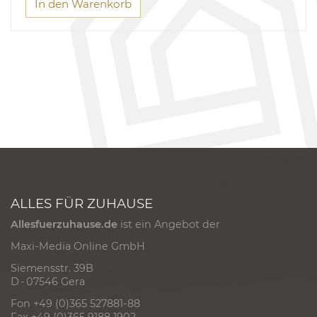
In den Warenkorb
ALLES FÜR ZUHAUSE
Allesfuerzuhause.de
ist ein Angebot der
Maxi-Media Online GmbH
Siemensstr. 39B
D - 07546 Gera
Fon +49 (0)365 527881-88