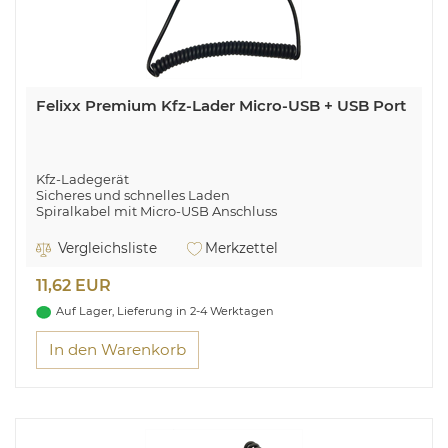
Felixx Premium Kfz-Lader Micro-USB + USB Port
Kfz-Ladegerät
Sicheres und schnelles Laden
Spiralkabel mit Micro-USB Anschluss
Zusätzlicher USB Port zum Laden eines weiteren Geräts
Intelligente Ladeverteilung (Smart IC)
Vergleichsliste
Merkzettel
Kabellänge 1,5 m
12 / 24 V
11,62 EUR
2.4 A
Auf Lager, Lieferung in 2-4 Werktagen
In den Warenkorb