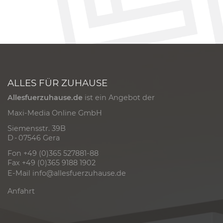
ALLES FÜR ZUHAUSE
Allesfuerzuhause.de
ist ein Angebot der
Maxi-Media Online GmbH
Siemensstr. 39B
D - 07546 Gera
Fon +49 (0)365 527881-88
Fax +49 (0)365 9188 1902
E-Mail
info@allesfuerzuhause.de
Anfahrt