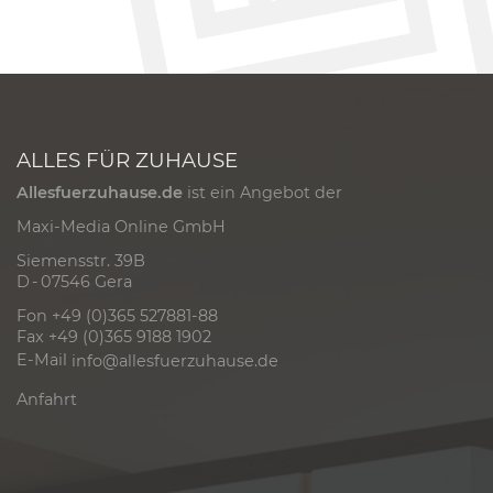
ALLES FÜR ZUHAUSE
Allesfuerzuhause.de
ist ein Angebot der
Maxi-Media Online GmbH
Siemensstr. 39B
D - 07546 Gera
Fon +49 (0)365 527881-88
Fax +49 (0)365 9188 1902
E-Mail
info@allesfuerzuhause.de
Anfahrt