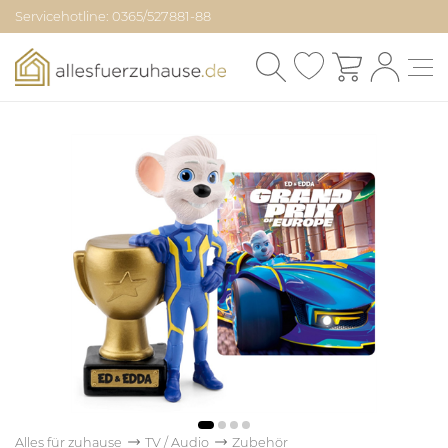
Servicehotline: 0365/527881-88
Alles für zuhause
TV / Audio
Zubehör