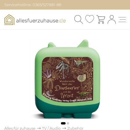
Servicehotline: 0365/527881-88
Alles für zuhause
TV / Audio
Zubehör