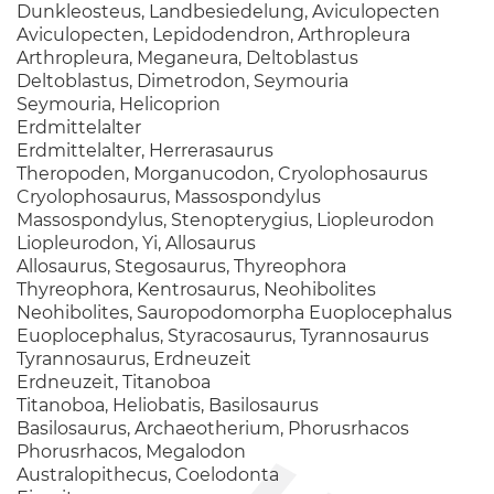
Dunkleosteus, Landbesiedelung, Aviculopecten
Aviculopecten, Lepidodendron, Arthropleura
Arthropleura, Meganeura, Deltoblastus
Deltoblastus, Dimetrodon, Seymouria
Seymouria, Helicoprion
Erdmittelalter
Erdmittelalter, Herrerasaurus
Theropoden, Morganucodon, Cryolophosaurus
Cryolophosaurus, Massospondylus
Massospondylus, Stenopterygius, Liopleurodon
Liopleurodon, Yi, Allosaurus
Allosaurus, Stegosaurus, Thyreophora
Thyreophora, Kentrosaurus, Neohibolites
Neohibolites, Sauropodomorpha Euoplocephalus
Euoplocephalus, Styracosaurus, Tyrannosaurus
Tyrannosaurus, Erdneuzeit
Erdneuzeit, Titanoboa
Titanoboa, Heliobatis, Basilosaurus
Basilosaurus, Archaeotherium, Phorusrhacos
Phorusrhacos, Megalodon
Australopithecus, Coelodonta