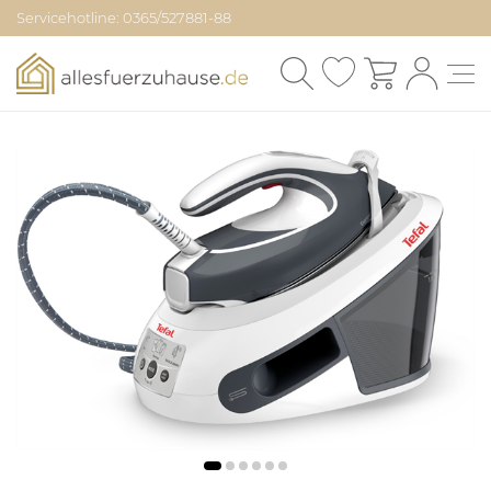
Servicehotline: 0365/527881-88