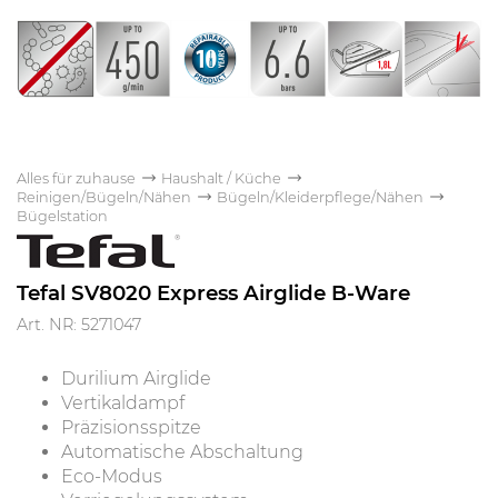
Alles für zuhause
Haushalt / Küche
Reinigen/Bügeln/Nähen
Bügeln/Kleiderpflege/Nähen
Bügelstation
Tefal SV8020 Express Airglide B-Ware
Art. NR: 5271047
Durilium Airglide
Vertikaldampf
Präzisionsspitze
Automatische Abschaltung
Eco-Modus