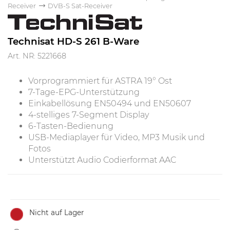
Receiver
DVB-S Sat-Receiver
Technisat HD-S 261 B-Ware
Art. NR: 5221668
Vorprogrammiert für ASTRA 19° Ost
7-Tage-EPG-Unterstützung
Einkabellösung EN50494 und EN50607
4-stelliges 7-Segment Display
6-Tasten-Bedienung
USB-Mediaplayer für Video, MP3 Musik und
Fotos
Unterstützt Audio Codierformat AAC
Nicht auf Lager