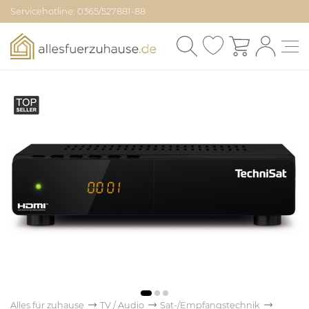
Servicehotline: 0365/527881-88
Alles für zuhause
TV / Audio
Sat-/Empfangstechnik