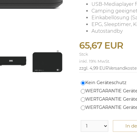
USB-Mediaplayer f
Camping geeignet 
Einkabellösung (S
EPG, Sleeptimer, K
Autostandby
65,67 EUR
Stck
inkl. 19% MwSt.
zzgl. 4,99 EUR
Versandkost
Kein Geräteschutz
WERTGARANTIE Geräte
WERTGARANTIE Geräte
WERTGARANTIE Geräte
In d