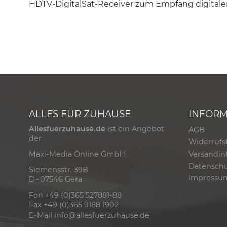
HDTV-DigitalSat-Receiver zum Empfang digital
ALLES FÜR ZUHAUSE
INFOR
Allesfuerzuhause.de
ist ein Angebot
AGB
der
Widerrufs
Versandin
Maxi-Media Online GmbH
Datensch
Siemensstr. 39B
Impressu
D - 07546 Gera
Fon +49 (0)365 527881-88
Fax +49 (0)365 9188 1902
E-Mail
info@allesfuerzuhause.de