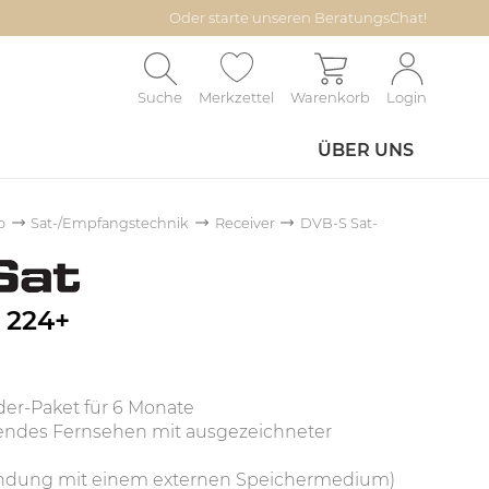
Oder starte unseren BeratungsChat!
Suche
Merkzettel
Warenkorb
Login
ÜBER UNS
o
Sat-/Empfangstechnik
Receiver
DVB-S Sat-
 224+
der-Paket für 6 Monate
endes Fernsehen mit ausgezeichneter
bindung mit einem externen Speichermedium)