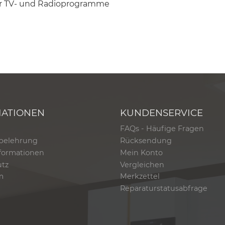
er TV- und Radioprogramme
MATIONEN
KUNDENSERVICE
FAQs - Häufige Fragen
belehrung
Rücksendung
formationen
Mein Konto
utz
Vergleichen
m
Merkzettel
Reparaturstatusabfrage