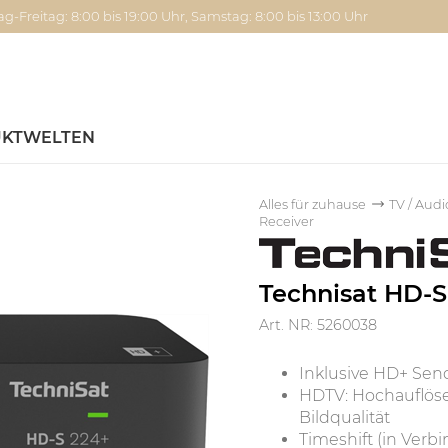
g-Freitag: 8:00 bis 19:00 Uhr, Samstag: 8:00 bis 13:00 Uhr
KTWELTEN
Alles für zuhause
TV / Audi
Receiver
Technisat HD-S
Art. NR: 5260038
Inklusive HD+ Sen
HDTV: Hochauflös
Bildqualität
Timeshift (in Ver