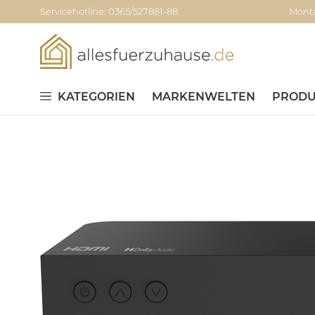
Servicehotline: 0365/527881-88
Monta
KATEGORIEN
MARKENWELTEN
PRODU