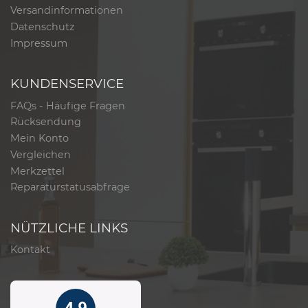
Versandinformationen
Datenschutz
Impressum
KUNDENSERVICE
FAQs - Häufige Fragen
Rücksendung
Mein Konto
Vergleichen
Merkzettel
Reparaturstatusabfrage
NÜTZLICHE LINKS
Kontakt