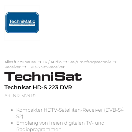
Alles für zuhause
TV / Audio
Sat-/Empfangstechnik
Receiver
DVB-S Sat-Receiver
Technisat HD-S 223 DVR
Art. NR: 5124132
Kompakter HDTV-Satelliten-Receiver (DVB-S/-
S2)
Empfang von freien digitalen TV- und
Radioprogrammen