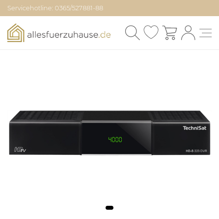
Servicehotline: 0365/527881-88