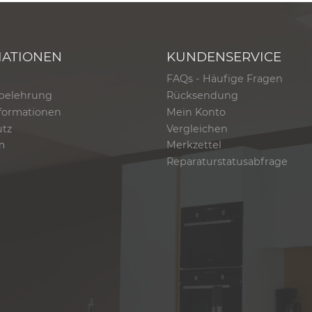
MATIONEN
KUNDENSERVICE
FAQs - Häufige Fragen
belehrung
Rücksendung
formationen
Mein Konto
utz
Vergleichen
m
Merkzettel
Reparaturstatusabfrage