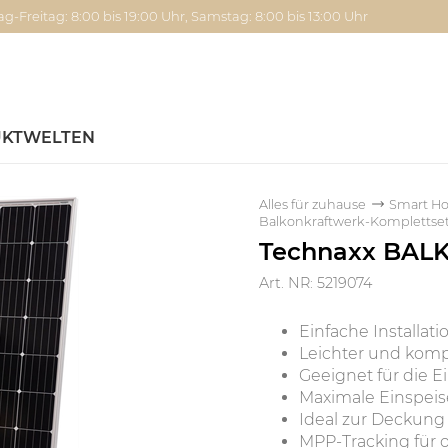
g-Freitag: 8:00 bis 19:00 Uhr, Samstag: 8:00 bis 13:00 Uhr
KTWELTEN
Alles für zuhause
Smart H
Balkonkraftwerk-Komplettse
Technaxx BAL
Art. NR: 5219074
Einfache Installat
Leichter und komp
Geeignet für die 
Maximale Einspeis
Ideal zur Deckung
MPP-Tracking für 