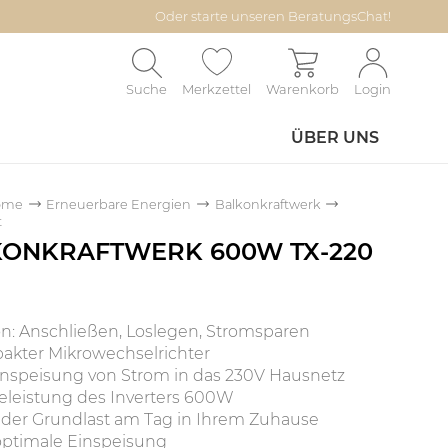
Oder starte unseren BeratungsChat!
Suche
Merkzettel
Warenkorb
Login
ÜBER UNS
ome
Erneuerbare Energien
Balkonkraftwerk
t
KONKRAFTWERK 600W TX-220
ion: Anschließen, Loslegen, Stromsparen
akter Mikrowechselrichter
Einspeisung von Strom in das 230V Hausnetz
eleistung des Inverters 600W
 der Grundlast am Tag in Ihrem Zuhause
optimale Einspeisung