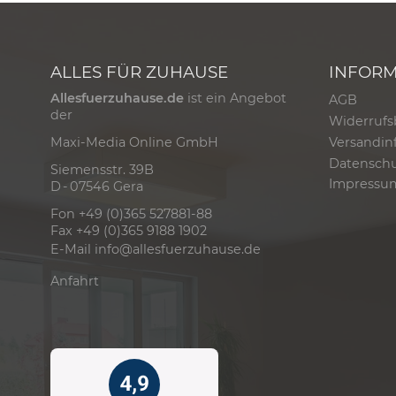
ALLES FÜR ZUHAUSE
INFOR
Allesfuerzuhause.de
ist ein Angebot
AGB
der
Widerrufs
Versandin
Maxi-Media Online GmbH
Datensch
Siemensstr. 39B
Impressu
D - 07546 Gera
Fon +49 (0)365 527881-88
Fax +49 (0)365 9188 1902
E-Mail
info@allesfuerzuhause.de
Anfahrt