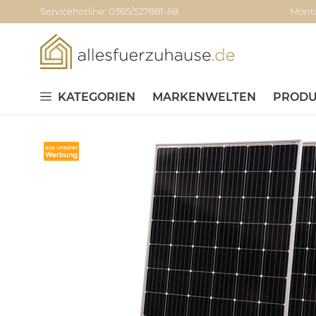
Servicehotline: 0365/527881-88
Monta
KATEGORIEN
MARKENWELTEN
PRODU