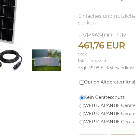
Einfaches und nützlich
senken
999,00 EUR
461,76 EUR
Stck
inkl. 0% MwSt.
zzgl. 49,98 EUR
Versandkos
Option Altgerätemitn
Kein Geräteschutz
WERTGARANTIE Geräte
WERTGARANTIE Geräte
WERTGARANTIE Geräte