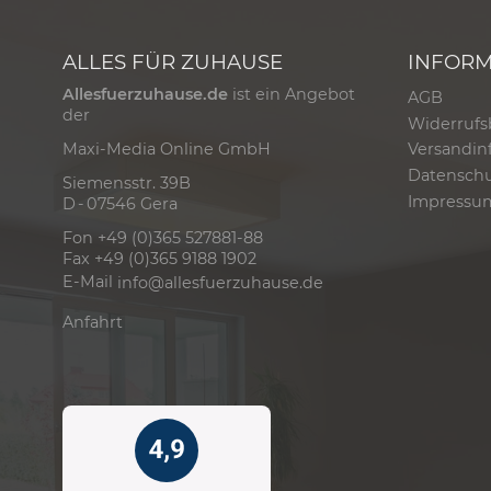
ALLES FÜR ZUHAUSE
INFOR
Allesfuerzuhause.de
ist ein Angebot
AGB
der
Widerrufs
Versandin
Maxi-Media Online GmbH
Datensch
Siemensstr. 39B
Impressu
D - 07546 Gera
Fon +49 (0)365 527881-88
Fax +49 (0)365 9188 1902
E-Mail
info@allesfuerzuhause.de
Anfahrt