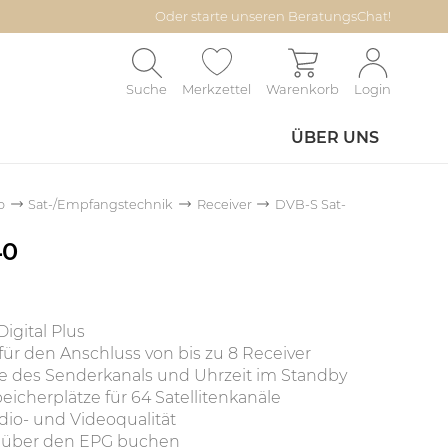
Oder starte unseren BeratungsChat!
Suche
Merkzettel
Warenkorb
Login
ÜBER UNS
o
Sat-/Empfangstechnik
Receiver
DVB-S Sat-
40
igital Plus
für den Anschluss von bis zu 8 Receiver
ge des Senderkanals und Uhrzeit im Standby
cherplätze für 64 Satellitenkanäle
io- und Videoqualität
 über den EPG buchen