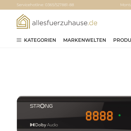
Servicehotline: 0365/527881-88
Monta
KATEGORIEN
MARKENWELTEN
PRODU