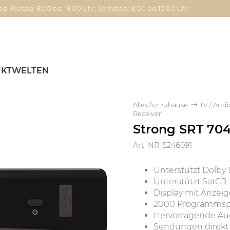
g-Freitag: 8:00 bis 19:00 Uhr, Samstag: 8:00 bis 13:00 Uhr
KTWELTEN
Alles für zuhause
TV / Audi
Receiver
Strong SRT 70
Art. NR: 5246091
Unterstützt Dolby D
Unterstützt SatCR 
Display mit Anzei
2000 Programmspei
Hervorragende Aud
Sendungen direkt