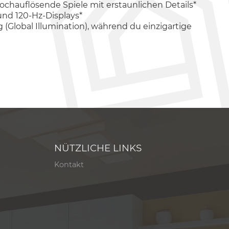
ochauflösende Spiele mit erstaunlichen Details*
und 120-Hz-Displays*
(Global Illumination), während du einzigartige
NÜTZLICHE LINKS
Kontakt