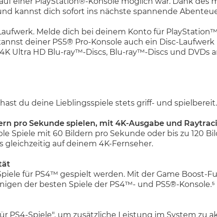
 auf einer PlayStation®-Konsole möglich war. Dank des m
it und kannst dich sofort ins nächste spannende Abenteue
sc-Laufwerk. Melde dich bei deinem Konto für PlayStati
annst deiner PS5® Pro-Konsole auch ein Disc-Laufwerk 
f 4K Ultra HD Blu-ray™-Discs, Blu-ray™-Discs und DVDs
st du deine Lieblingsspiele stets griff- und spielbereit.
dern pro Sekunde spielen, mit 4K-Ausgabe und Raytrac
le Spiele mit 60 Bildern pro Sekunde oder bis zu 120 Bi
s gleichzeitig auf deinem 4K-Fernseher.
tät
Spiele für PS4™ gespielt werden. Mit der Game Boost-Fu
einigen der besten Spiele der PS4™- und PS5®-Konsole.⁵
 für PS4-Spiele", um zusätzliche Leistung im System zu a