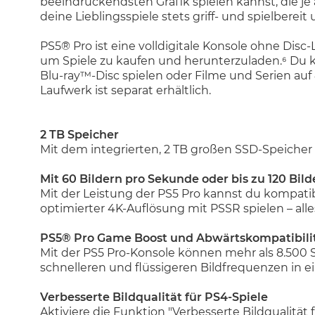
beeindruckendsten Grafik spielen kannst, die je
deine Lieblingsspiele stets griff- und spielbere
PS5® Pro ist eine volldigitale Konsole ohne Di
um Spiele zu kaufen und herunterzuladen.⁶ Du k
Blu-ray™-Disc spielen oder Filme und Serien au
Laufwerk ist separat erhältlich.
2 TB Speicher
Mit dem integrierten, 2 TB großen SSD-Speicher ha
Mit 60 Bildern pro Sekunde oder bis zu 120 Bil
Mit der Leistung der PS5 Pro kannst du kompatib
optimierter 4K-Auflösung mit PSSR spielen – alle
PS5® Pro Game Boost und Abwärtskompatibili
Mit der PS5 Pro-Konsole können mehr als 8.500 
schnelleren und flüssigeren Bildfrequenzen in 
Verbesserte Bildqualität für PS4-Spiele
Aktiviere die Funktion "Verbesserte Bildqualität