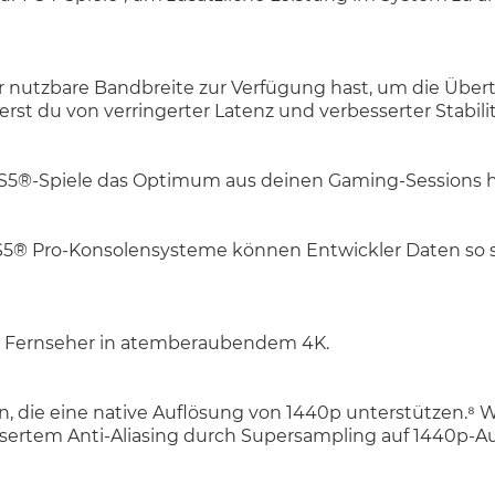
ehr nutzbare Bandbreite zur Verfügung hast, um die Üb
st du von verringerter Latenz und verbesserter Stabilit
 PS5®-Spiele das Optimum aus deinen Gaming-Sessions h
S5® Pro-Konsolensysteme können Entwickler Daten so sch
nem Fernseher in atemberaubendem 4K.
n, die eine native Auflösung von 1440p unterstützen.⁸ 
essertem Anti-Aliasing durch Supersampling auf 1440p-Au