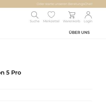
Oder starte unseren BeratungsChat!
Suche
Merkzettel
Warenkorb
Login
ÜBER UNS
on 5 Pro