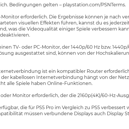
rlich. Bedingungen gelten – playstation.com/PSNTerms.
-Monitor erforderlich. Die Ergebnisse können je nach 
warteten visuellen Effekten führen, kannst du es jederze
sind, was die Videoqualität einiger Spiele verbessern ka
 deaktivieren.
inen TV- oder PC-Monitor, der 1440p/60 Hz bzw. 1440p/60
lösung ausgestattet sind, können von der Hochskalierun
nternetverbindung ist ein kompatibler Router erforderlic
ng der kabellosen Internetverbindung hängt von der N
cht alle Spiele haben Online-Funktionen.
r oder Monitor erforderlich, der die 2160p(4K)/60-Hz-Au
rfügbar, die für PS5 Pro im Vergleich zu PS5 verbesser
ompatibilität müssen verbundene Displays auch Display 