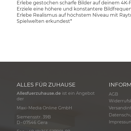
Erlebe gestochen scharfe Bilder auf deinem 4K-F
Erziele eine höhere und konstantere Bildfrequen
Erlebe Realismus auf höchstem Niveau mit Raytra
Spielwelten erkundest*
ALLES FÜR ZUHAUSE
INFOR
Allesfuerzuhause.de
ist ein Angebot
AGB
der
Widerrufs
Versandin
Maxi-Media Online GmbH
Datensch
Siemensstr. 39B
Impressu
D - 07546 Gera