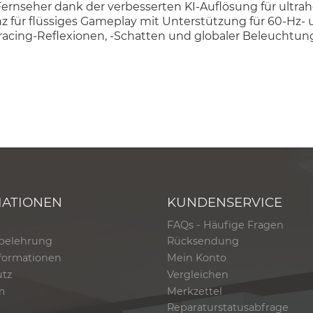
ernseher dank der verbesserten KI-Auflösung für ultrah
z für flüssiges Gameplay mit Unterstützung für 60-Hz- 
cing-Reflexionen, -Schatten und globaler Beleuchtung 
MATIONEN
KUNDENSERVICE
FAQs - Häufige Fragen
belehrung
Rücksendung
formationen
Mein Konto
utz
Vergleichen
m
Merkzettel
Reparaturstatusabfrage