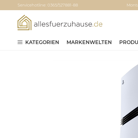
Servicehotline: 0365/527881-88
Monta
KATEGORIEN
MARKENWELTEN
PRODU