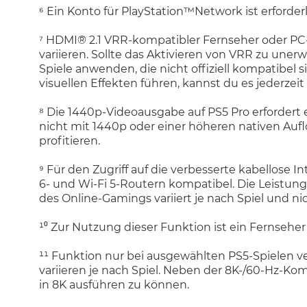
⁶ Ein Konto für PlayStation™Network ist erforde
⁷ HDMI® 2.1 VRR-kompatibler Fernseher oder PC
variieren. Sollte das Aktivieren von VRR zu uner
Spiele anwenden, die nicht offiziell kompatibel 
visuellen Effekten führen, kannst du es jederzeit
⁸ Die 1440p-Videoausgabe auf PS5 Pro erfordert e
nicht mit 1440p oder einer höheren nativen Auf
profitieren.
⁹ Für den Zugriff auf die verbesserte kabellose I
6- und Wi-Fi 5-Routern kompatibel. Die Leistu
des Online-Gamings variiert je nach Spiel und ni
¹⁰ Zur Nutzung dieser Funktion ist ein Fernsehe
¹¹ Funktion nur bei ausgewählten PS5-Spielen ve
variieren je nach Spiel. Neben der 8K-/60-Hz-K
in 8K ausführen zu können.