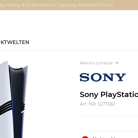
g-Freitag: 8:00 bis 19:00 Uhr, Samstag: 8:00 bis 13:00 Uhr
KTWELTEN
Alles für zuhause
Sony PlayStati
Art. NR: 5277582