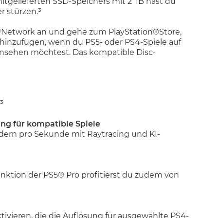
itgelieferten SSD-Speichers mit 2 TB hast du
r stürzen.³
on™Network an und gehe zum PlayStation®Store,
hinzufügen, wenn du PS5- oder PS4-Spiele auf
 ansehen möchtest. Das kompatible Disc-
³
ing für kompatible Spiele
ldern pro Sekunde mit Raytracing und KI-
nktion der PS5® Pro profitierst du zudem von
ktivieren, die die Auflösung für ausgewählte PS4-