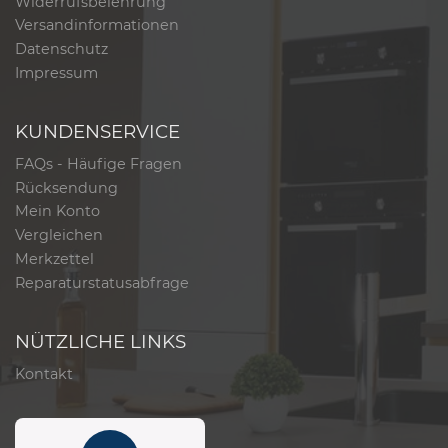
Widerrufsbelehrung
Versandinformationen
Datenschutz
Impressum
KUNDENSERVICE
FAQs - Häufige Fragen
Rücksendung
Mein Konto
Vergleichen
Merkzettel
Reparaturstatusabfrage
NÜTZLICHE LINKS
Kontakt