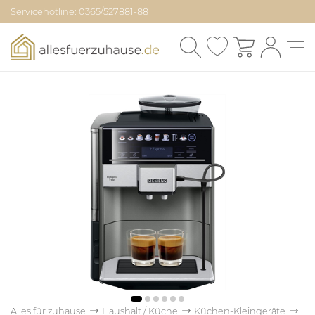
Servicehotline: 0365/527881-88
Alles für zuhause
Haushalt / Küche
Küchen-Kleingeräte