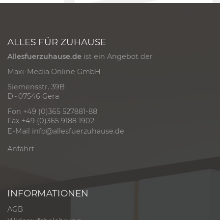
ALLES FÜR ZUHAUSE
Allesfuerzuhause.de
ist ein Angebot der
Maxi-Media Online GmbH
Siemensstr. 39B
D - 07546 Gera
Fon +49 (0)365 527881-88
Fax +49 (0)365 9188 1902
E-Mail
info@allesfuerzuhause.de
Anfahrt
INFORMATIONEN
AGB