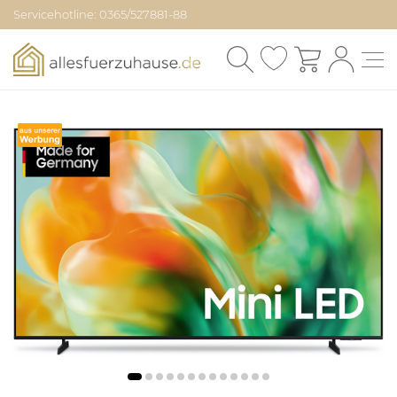
Servicehotline: 0365/527881-88