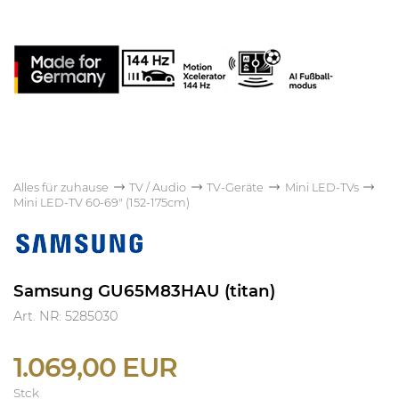
Alles für zuhause
TV / Audio
TV-Geräte
Mini LED-TVs
Mini LED-TV 60-69" (152-175cm)
Samsung GU65M83HAU (titan)
Art. NR: 5285030
1.069,00 EUR
Stck