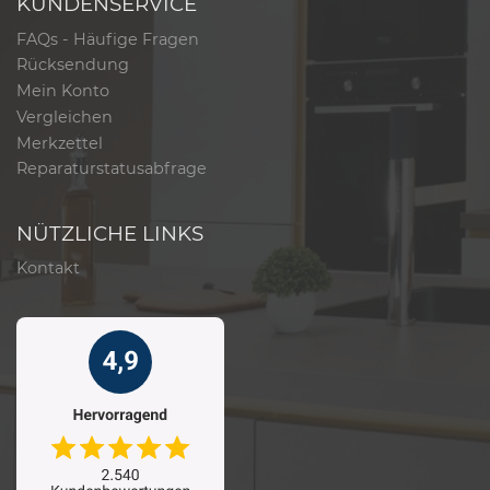
KUNDENSERVICE
FAQs - Häufige Fragen
Rücksendung
Mein Konto
Vergleichen
Merkzettel
Reparaturstatusabfrage
NÜTZLICHE LINKS
Kontakt