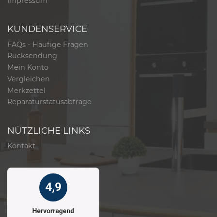
Impressum
KUNDENSERVICE
FAQs - Häufige Fragen
Rücksendung
Mein Konto
Vergleichen
Merkzettel
Reparaturstatusabfrage
NÜTZLICHE LINKS
Kontakt