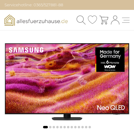
Servicehotline: 0365/527881-88