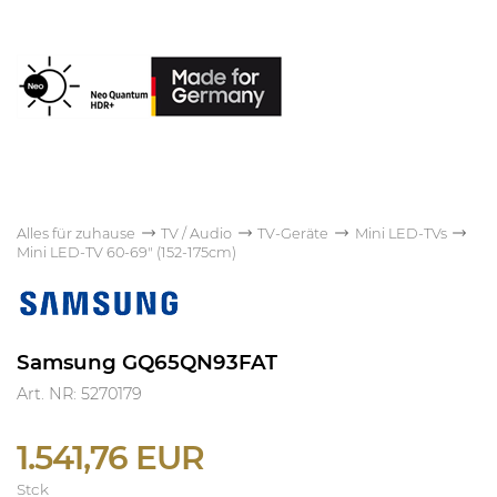
Alles für zuhause
TV / Audio
TV-Geräte
Mini LED-TVs
Mini LED-TV 60-69" (152-175cm)
Samsung GQ65QN93FAT
Art. NR: 5270179
1.541,76 EUR
Stck