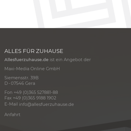
ALLES FÜR ZUHAUSE
Allesfuerzuhause.de
ist ein Angebot der
Maxi-Media Online GmbH
Siemensstr. 39B
D - 07546 Gera
Fon +49 (0)365 527881-88
Fax +49 (0)365 9188 1902
E-Mail
info@allesfuerzuhause.de
Anfahrt