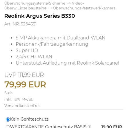
Überwachungssysteme/Sicherhe
Video-
Überw.Einzelbausteine
Überwachungs-/Netzwerkkamera
Reolink Argus Series B330
Art. NR: 5264551
5 MP Akkukamera mit Dualband-WLAN
Personen-/Fahrzeugerkennung
Super HD
2,4/5 GHz WLAN
Unterstützt Aufladung mit Reolink Solarpanel
111,99 EUR
79,99 EUR
Stck
inkl. 19% MwSt.
Versandkostenfrei
Kein Geräteschutz
WERTGARANTIE Geräteschutz BASIS
19,90 EUR