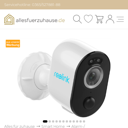
Servicehotline: 0365/527881-88
Alles für zuhause
Smart Home
Alarm-/