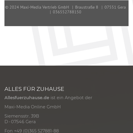
ALLES FÜR ZUHAUSE
Allesfuerzuhause.de
ist ein Angebot der
Maxi-Media Online GmbH
Siemensstr. 39B
D - 07546 Gera
Fon +49 (0)365 527881-88