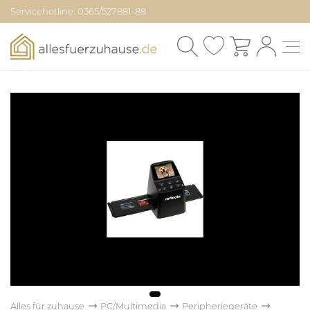
Servicehotline: 0365/527881-88
Alles für zuhause
PC/Multimedia
Peripheriegeräte