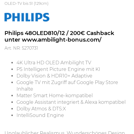
OLED-TV bis 51 (129cm)
Philips 48OLED810/12 / 200€ Cashback
unter www.ambilight-bonus.com/
Art. NR: 5270731
4K Ultra HD OLED Ambilight TV
P5 Intelligent Picture Engine mit KI
Dolby Vision & HDR10+ Adaptive
Google TV mit Zugriff auf Google Play Store
Inhalte
Matter Smart Home-kompatibel
Google Assistant integriert & Alexa kompatibel
Dolby Atmos & DTS:X
IntelliSound Engine
Unglaublicher Realismus. Wunderschönes Design.