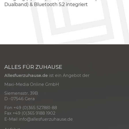
Dualband) & Bluetooth 5.2 integriert
ALLES FÜR ZUHAUSE
Allesfuerzuhause.de
ist ein Angebot der
Maxi-Media Online GmbH
Siemensstr. 39B
D - 07546 Gera
Fon +49 (0)365 527881-88
Fax +49 (0)365 9188 1902
E-Mail
info@allesfuerzuhause.de