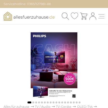
Servicehotline: 0365/527881-88
Alles für zuhause
TV / Audio
TV-Geräte
OLED-TVs