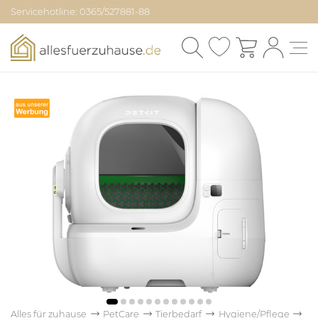
Servicehotline: 0365/527881-88
Alles für zuhause
PetCare
Tierbedarf
Hygiene/Pflege