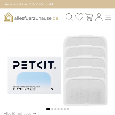
Servicehotline: 0365/527881-88
Alles für zuhause