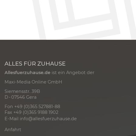
ALLES FÜR ZUHAUSE
Allesfuerzuhause.de
ist ein Angebot der
Maxi-Media Online GmbH
Siemensstr. 39B
D - 07546 Gera
Fon +49 (0)365 527881-88
Fax +49 (0)365 9188 1902
E-Mail
info@allesfuerzuhause.de
Anfahrt