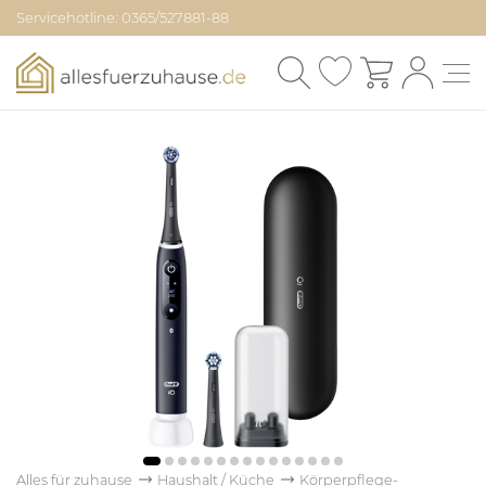
Servicehotline: 0365/527881-88
Alles für zuhause
Haushalt / Küche
Körperpflege-